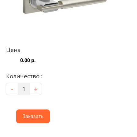
Цена
0.00 р.
Количество :
Количество
-
+
Заказать