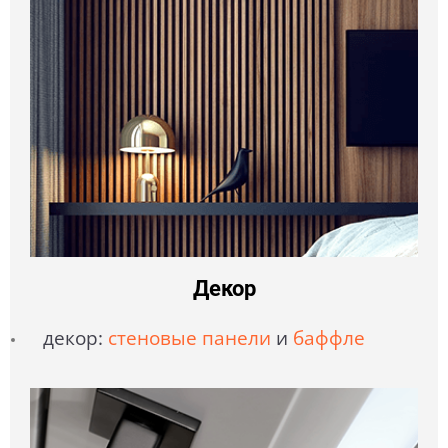
Декор
декор:
стеновые панели
и
баффле