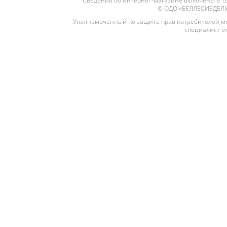
Сведения об интернет-магазине включены в То
© ОДО «БЕЛЛЕСИЗДЕЛИЕ»
Уполномоченный по защите прав потребителей ме
специалист от
Межкомнатные
Межкомнатные двери
По покрытию
Входные двери
Эмаль
Фурнитура
Шпон
Декор
Деревянные
Зеркало
Специальные двери
Стекло