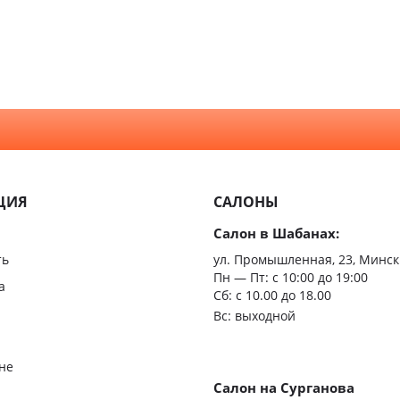
глухие:
как
выбрать?
ЦИЯ
САЛОНЫ
Салон в Шабанах:
ть
ул. Промышленная, 23, Минск
Пн — Пт:
с 10:00 до 19:00
а
Сб: с 10.00 до 18.00
Вс: выходной
не
Салон на Сурганова
я