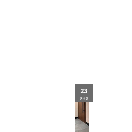
?
23
янв