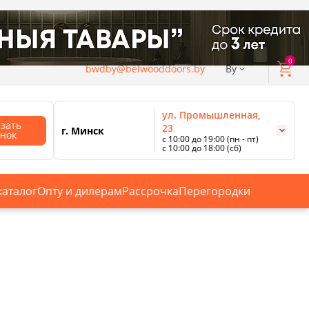
0
bwdby@belwooddoors.by
By
ул. Промышленная,
азать
23
г. Минск
онок
с 10:00 до 19:00 (пн - пт)
с 10:00 до 18:00 (сб)
ул. Сурганова, 88
с 11:00 до 20:00 (пн-сб);
г. Минск
с 10:00 до 18:00 (вс).
каталог
Опту и дилерам
Рассрочка
Перегородки
Смотреть все магазины