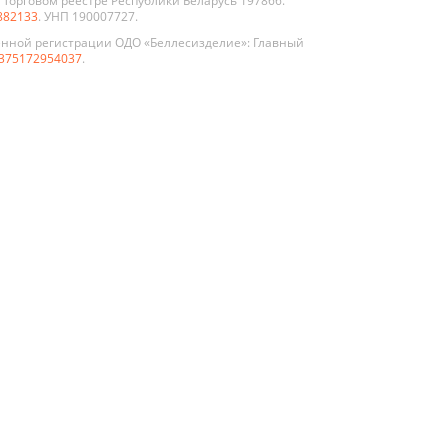
Торговом реестре Республики Беларусь 197866.
882133
. УНП 190007727.
енной регистрации ОДО «Беллесизделие»: Главный
375172954037
.
По цвету
Белые
клом
Графит
иево-
Жемчуг
нные
укции
Коричневые
нной и
Орех
а