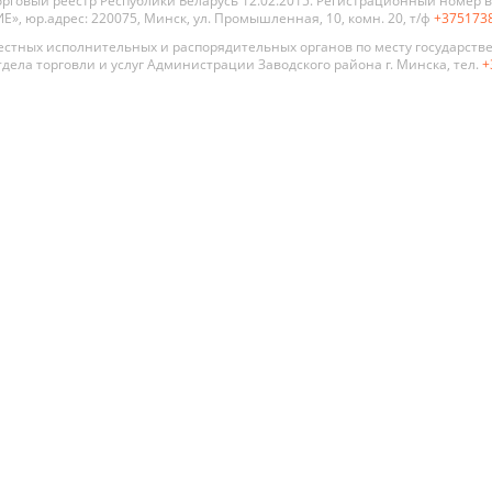
рговый реестр Республики Беларусь 12.02.2015. Регистрационный номер в 
, юр.адрес: 220075, Минск, ул. Промышленная, 10, комн. 20, т/ф
+375173
стных исполнительных и распорядительных органов по месту государств
дела торговли и услуг Администрации Заводского района г. Минска, тел.
+
 двери
По стилю
По цене
По типу
Премиум
Современный
Глухая
Распродажа
Хай Тек
Со сте
Алюмин
Классика
стекля
констр
Прованс
Для ва
Модерн
туалет