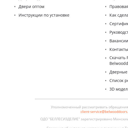
Двери оптом
Правова
Инструкции по установке
Как сдел
Сертифи
Pуководс
Ваканси
Контакт
Скачать 
Belwoodd
Дверные
Список р
3D моде
Уполномоченный рассматривать обращения п
client-service@belwooddoor
ОДО "БЕЛЛЕСИЗДЕЛИЕ" зарегистрировано Минским 