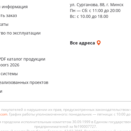
ул. Сурганова, 88, г. Минск
я информация
Пн — Сб:
с 11:00 до 20:00
ать заказ
Вс: с 10.00 до 18.00
каты
тво по эксплуатации
и
Все адреса
ы
PDF каталог продукции
oors 2026
 системы
еализованных проектов
ли
окупателей о нарушении их прав, предусмотренных законодательством 
s.com
. График работы уполномоченного: понедельник — пятница: с 10:00 до 19
городским исполнительным комитетом 30.09.1999 в Едином государстве
предпринимателей за №190007727.