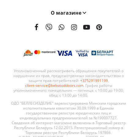
О магазине
На сегодняшний день мы поставляем наши двери в 21 страну мира. География поставок BELWOODDOORS постоянно расширяется. Качество наших дверей, а также выгодные условия сотрудничества являются ключевыми элементами в развитии нашей сети.
Уполномоченный рассматривать обращения покупателей о
нарушении их прав, предусмотренных законодательством о
защите прав потребителей:
+375291991199
,
client-service@belwooddoors.com
. График работы
уполномоченного: понедельник — пятница: с 10:00 до 19:00;
обед: с 13:00 до 14:00.
ОДО "БЕЛЛЕСИЗДЕЛИЕ" зарегистрировано Минским городским
исполнительным комитетом 30.09.1999 в Едином
государственном регистре юридических лиц и
индивидуальных предпринимателей за №190007727.
Сведения об интернет-магазине включены в Торговый реестр
Республики Беларусь 12.02.2015. Регистрационный номер в
Торговом реестре Республики Беларусь 197866.