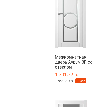
Межкомнатная
дверь Аурум 3R со
стеклом
1 791.72 р.
1 990.80 р.
-10%