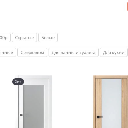
800р
Скрытые
Белые
янные
С зеркалом
Для ванны и туалета
Для кухни
Хит