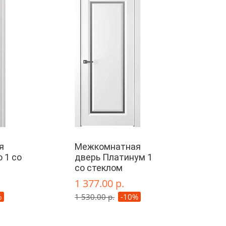
я
Межкомнатная
 1 со
дверь Платинум 1
со стеклом
1 377.00 р.
%
1 530.00 р.
-10%