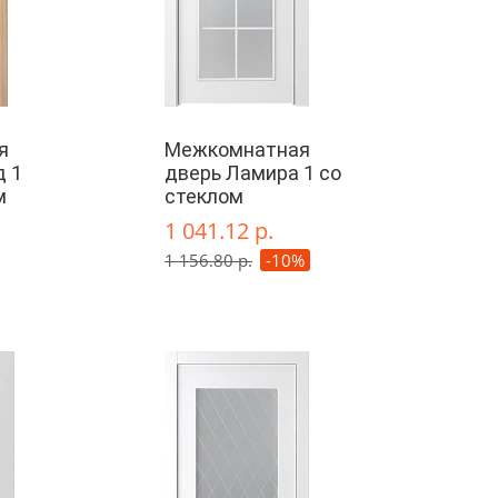
я
Межкомнатная
д 1
дверь Ламира 1 со
м
стеклом
1 041.12 р.
1 156.80 р.
-10%