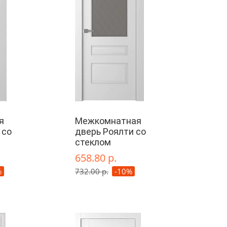
я
Межкомнатная
 со
дверь Роялти со
стеклом
658.80 р.
%
732.00 р.
-10%