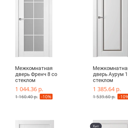
Межкомнатная
Межкомнатна
дверь Френч 8 со
дверь Аурум 1
стеклом
стеклом
1 044.36 р.
1 385.64 р.
1 160.40 р.
-10%
1 539.60 р.
-10
Хит