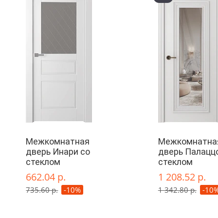
Межкомнатная
Межкомнатна
дверь Инари со
дверь Палаццо
стеклом
стеклом
662.04 р.
1 208.52 р.
735.60 р.
-10%
1 342.80 р.
-10