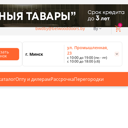
0
bwdby@belwooddoors.by
By
ул. Промышленная,
азать
23
г. Минск
онок
с 10:00 до 19:00 (пн - пт)
с 10:00 до 18:00 (сб)
ул. Сурганова, 88
с 11:00 до 20:00 (пн-сб);
г. Минск
с 10:00 до 18:00 (вс).
каталог
Опту и дилерам
Рассрочка
Перегородки
Смотреть все магазины