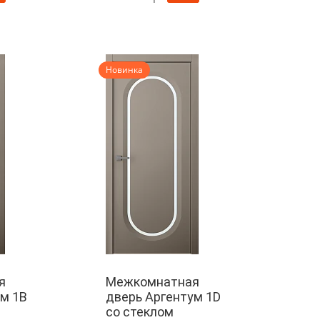
Новинка
я
Межкомнатная
м 1B
дверь Аргентум 1D
со стеклом