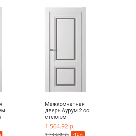
я
Межкомнатная
ум
дверь Аурум 2 со
м
стеклом
1 564.92 р.
%
1 738.80 р.
-10%