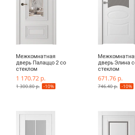
Межкомнатная
Межкомнатна
дверь Палаццо 2 со
дверь Элина с
стеклом
стеклом
1 170.72 р.
671.76 р.
1 300.80 р.
-10%
746.40 р.
-10%