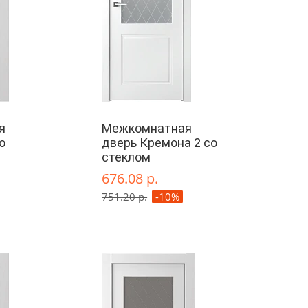
я
Межкомнатная
о
дверь Кремона 2 со
стеклом
676.08 р.
751.20 р.
-10%