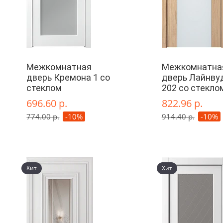
Межкомнатная
Межкомнатна
дверь Кремона 1 со
дверь Лайнву
стеклом
202 со стекло
696.60 р.
822.96 р.
774.00 р.
-10%
914.40 р.
-10%
Хит
Хит