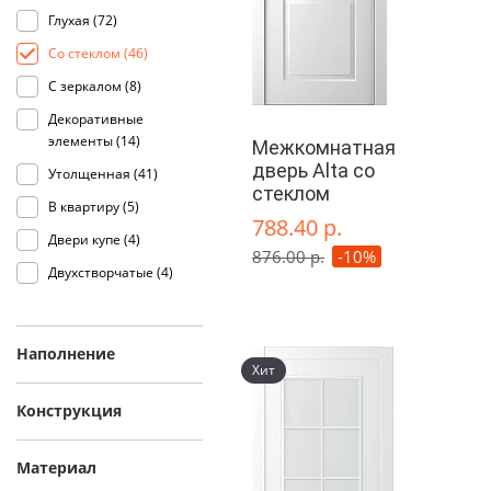
Глухая (
72
)
Со стеклом (
46
)
С зеркалом (
8
)
Декоративные
элементы (
14
)
Межкомнатная
дверь Alta со
Утолщенная (
41
)
стеклом
В квартиру (
5
)
788.40 р.
Двери купе (
4
)
876.00 р.
-10%
Двухстворчатые (
4
)
Наполнение
Хит
Конструкция
Материал