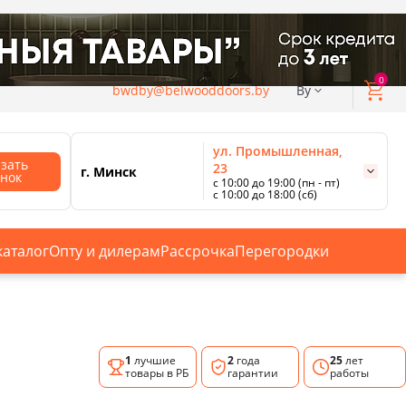
0
bwdby@belwooddoors.by
By
ул. Промышленная,
азать
23
г. Минск
онок
с 10:00 до 19:00 (пн - пт)
с 10:00 до 18:00 (сб)
ул. Сурганова, 88
с 11:00 до 20:00 (пн-сб);
г. Минск
с 10:00 до 18:00 (вс).
каталог
Опту и дилерам
Рассрочка
Перегородки
Смотреть все магазины
1
лучшие
2
года
25
лет
товары в РБ
гарантии
работы