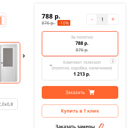
788
р.
Количество
-
+
876
р.
-10%
За полотно
788 р.
876
р.
Комплект телескоп
(полотно, коробка, наличники)
1 213 р.
Заказать
2,0х0,8
Купить в 1 клик
Заказать замеры