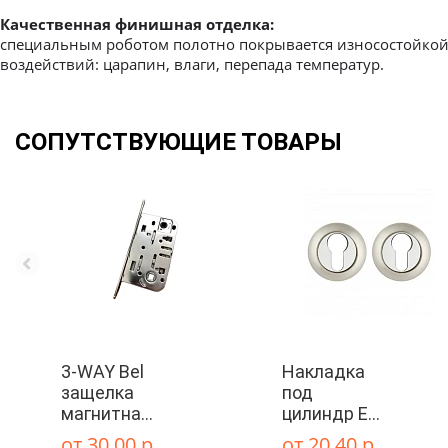
Качественная финишная отделка:
специальным роботом полотно покрывается износостойкой 
воздействий: царапин, влаги, перепада температур.
Межкомнатные
СОПУТСТВУЮЩИЕ ТОВАРЫ
Межкомнатные двери
По покрытию
Входные двери
Эмаль
Фурнитура
Шпон
Декор
Деревянные
3-WAY Bel
Накладка
Зеркало
Специальные двери
защелка
под
магнитная
цилиндр ET
Стекло
(WC)
RM SN/CP-3
от 30.00 р.
от 20.40 р.