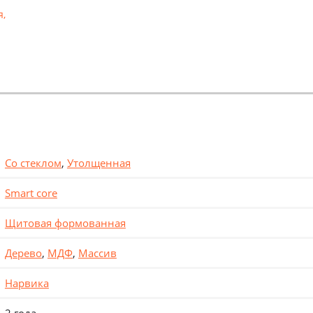
я
,
Со стеклом
,
Утолщенная
Smart core
Щитовая формованная
Дерево
,
МДФ
,
Массив
Нарвика