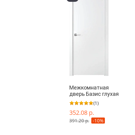
Межкомнатная
дверь Базис глухая
(1)
352.08 р.
391.20 р.
-10%