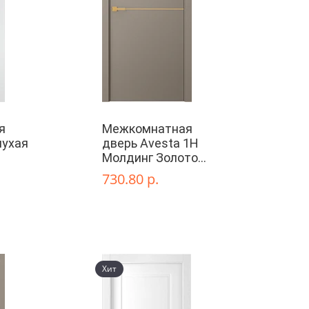
я
Межкомнатная
лухая
дверь Avesta 1H
Молдинг Золото
глухая
730.80 р.
Хит