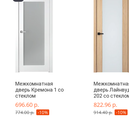
Межкомнатная
Межкомнатна
дверь Кремона 1 со
дверь Лайнву
стеклом
202 со стекло
696.60 р.
822.96 р.
774.00 р.
-10%
914.40 р.
-10%