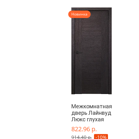
Новинка
Межкомнатная
дверь Лайнвуд
Люкс глухая
822.96 р.
914.40 р.
-10%