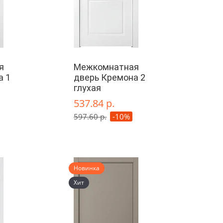
я
Межкомнатная
а 1
дверь Кремона 2
глухая
537.84 р.
597.60 р.
-10%
Новинка
Хит