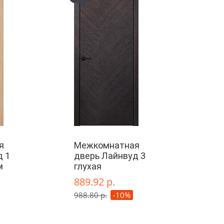
я
Межкомнатная
д 1
дверь Лайнвуд 3
м
глухая
889.92 р.
988.80 р.
-10%