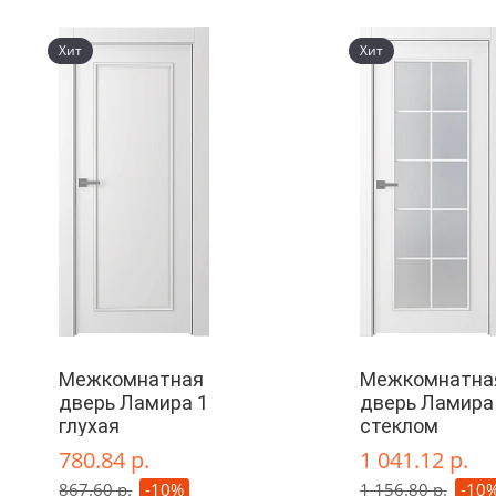
Хит
Хит
Межкомнатная
Межкомнатна
дверь Ламира 1
дверь Ламира 
глухая
стеклом
780.84 р.
1 041.12 р.
867.60 р.
-10%
1 156.80 р.
-10