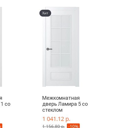
Хит
я
Межкомнатная
1 со
дверь Ламира 5 со
стеклом
1 041.12 р.
%
1 156.80 р.
-10%