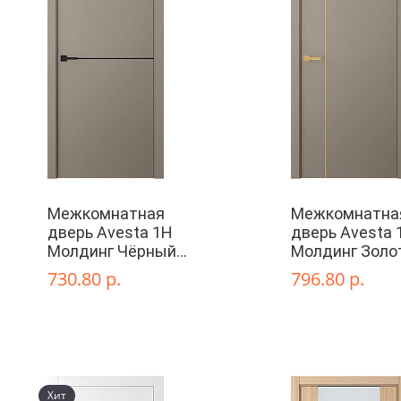
Межкомнатная
Межкомнатна
дверь Avesta 1H
дверь Avesta 
Молдинг Чёрный
Молдинг Золо
декоративные
глухая
730.80 р.
796.80 р.
элементы
Хит