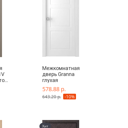
я
Межкомнатная
1V
дверь Granna
то
глухая
578.88 р.
643.20 р.
-10%
Хит