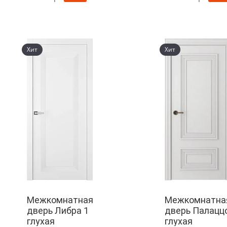
Хит
Хит
Межкомнатная
Межкомнатна
дверь Либра 1
дверь Палаццо
глухая
глухая