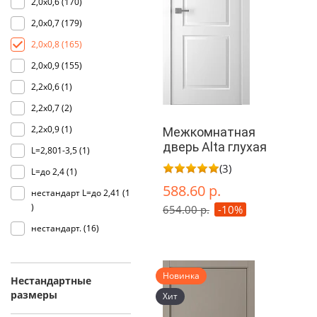
2,0х0,6 (
170
)
2,0х0,7 (
179
)
2,0х0,8 (
165
)
2,0х0,9 (
155
)
2,2х0,6 (
1
)
2,2х0,7 (
2
)
2,2х0,9 (
1
)
Межкомнатная
дверь Alta глухая
L=2,801-3,5 (
1
)
(3)
L=до 2,4 (
1
)
588.60 р.
нестандарт L=до 2,41 (
1
)
654.00 р.
-10%
нестандарт. (
16
)
Новинка
Нестандартные
размеры
Хит