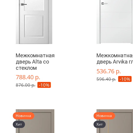
Межкомнатная
Межкомнатна
дверь Alta со
дверь Arvika г
стеклом
536.76 р.
788.40 р.
596.40 р.
-10%
876.00 р.
-10%
Новинка
Новинка
Хит
Хит