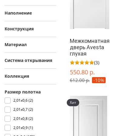
Наполнение
Конструкция
Межкомнатная
Материал
дверь Avesta
глухая
Система открывания
(3)
550.80 р.
Коллекция
612.00 р.
-10%
Размер полотна
2,01х0,6 (
2
)
Хит
2,01х0,7 (
2
)
2,01х0,8 (
2
)
2,01х0,9 (
1
)