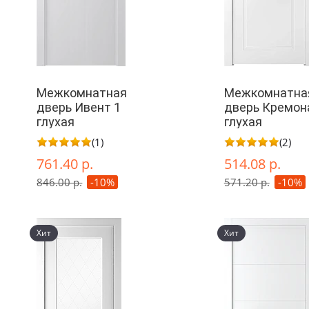
Межкомнатная
Межкомнатна
дверь Ивент 1
дверь Кремон
глухая
глухая
(1)
(2)
761.40 р.
514.08 р.
846.00 р.
-10%
571.20 р.
-10%
Хит
Хит