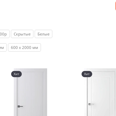
800р
Скрытые
Белые
мм
600 х 2000 мм
Хит
Хит