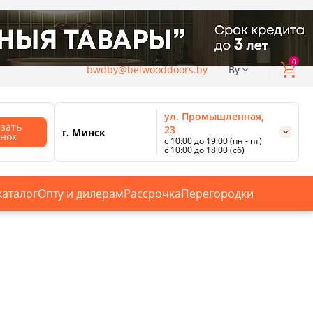
0
bwdby@belwooddoors.by
By
ул. Промышленная,
азать
23
г. Минск
онок
с 10:00 до 19:00 (пн - пт)
с 10:00 до 18:00 (сб)
ул. Сурганова, 88
с 11:00 до 20:00 (пн-сб);
г. Минск
с 10:00 до 18:00 (вс).
каталог
Опту и дилерам
Рассрочка
Перегородки
Смотреть все магазины