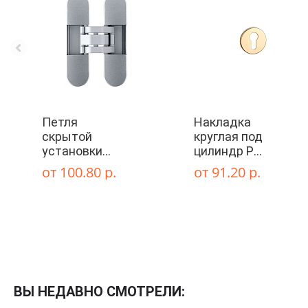
По покрытию
Входные двери
Эмаль
Фурнитура
Шпон
Декор
Деревянные
Петля
Накладка
Зеркало
Специальные двери
скрытой
круглая под
установки
цилиндр PZ
Стекло
ОТLAV
GOLD,
от 100.80 р.
от 91.20 р.
120х30
золото (7
INVISACTA
мм)
(мат. хром)
c
комплектом
колпачков
ВЫ НЕДАВНО СМОТРЕЛИ: