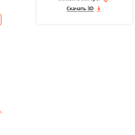
Скачать 3D
я
,