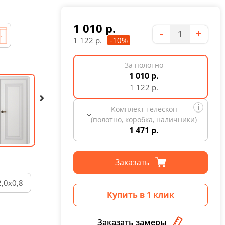
1 010
р.
Количество
-
+
1 122
р.
-10%
За полотно
1 010 р.
1 122
р.
Комплект телескоп
(полотно, коробка, наличники)
1 471 р.
Заказать
2,0х0,8
Купить в 1 клик
Заказать замеры