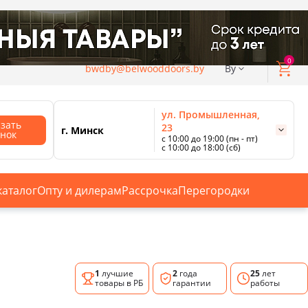
0
bwdby@belwooddoors.by
By
ул. Промышленная,
азать
23
г. Минск
онок
с 10:00 до 19:00 (пн - пт)
с 10:00 до 18:00 (сб)
ул. Сурганова, 88
с 11:00 до 20:00 (пн-сб);
г. Минск
с 10:00 до 18:00 (вс).
каталог
Опту и дилерам
Рассрочка
Перегородки
Смотреть все магазины
1
лучшие
2
года
25
лет
товары в РБ
гарантии
работы