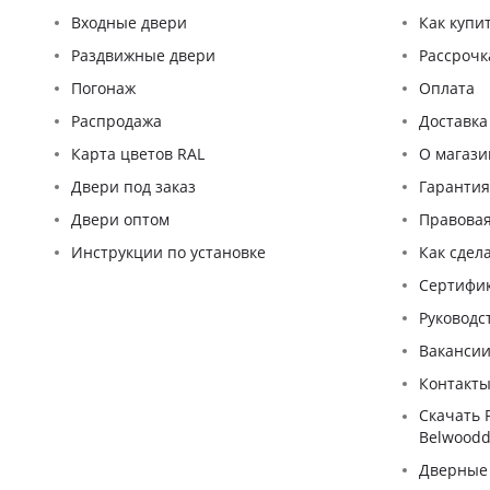
Входные двери
Как купи
Раздвижные двери
Рассрочк
Погонаж
Оплата
Распродажа
Доставка
Карта цветов RAL
О магази
Двери под заказ
Гаранти
Двери оптом
Правова
Инструкции по установке
Как сдел
Сертифи
Pуководс
Ваканси
Контакт
Скачать 
Belwoodd
Дверные