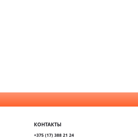
ые
чатые
кой
вым
м
енной
тойкости
золяционные
КОНТАКТЫ
+375 (17) 388 21 24