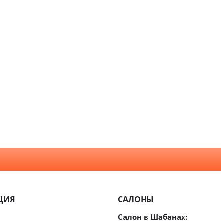
Царгов
Филен
С врез
С мато
стекло
Двери
повыш
влагос
Шумои
двери
ЦИЯ
САЛОНЫ
Салон в Шабанах: