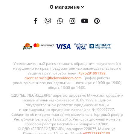
О магазине
На сегодняшний день мы поставляем наши двери в 21 страну мира. География поставок BELWOODDOORS постоянно расширяется. Качество наших дверей, а также выгодные условия сотрудничества являются ключевыми элементами в развитии нашей сети.
Уполномоченный рассматривать обращения покупателей о
нарушении их прав, предусмотренных законодательством о
защите прав потребителей:
+375291991199
,
client-service@belwooddoors.com
. График работы
уполномоченного: понедельник — пятница: с 10:00 до 19:00;
обед: с 13:00 до 14:00.
ОДО "БЕЛЛЕСИЗДЕЛИЕ" зарегистрировано Минским городским
исполнительным комитетом 30.09.1999 в Едином
государственном регистре юридических лиц и
индивидуальных предпринимателей за №190007727.
Сведения об интернет-магазине включены в Торговый реестр
Республики Беларусь 12.02.2015. Регистрационный номер в
Торговом реестре Республики Беларусь 197866.
© ОДО «БЕЛЛЕСИЗДЕЛИЕ», юр.адрес: 220075, Минск, ул.
Промышленная, 10, комн. 20, т/ф
+375173882133
.