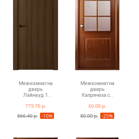
Межкомнатная
Межкомнатная
дверь
дверь
Лайнвуд 1
Капричеза со
глухая
стеклом
779.76 р.
60.00 р.
866.40 р.
-10%
80.00 р.
-25%