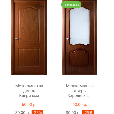
Распродажа
Межкомнатная
Межкомнатная
дверь
дверь
Капричеза
Каролина L в
глухая
квартиру
60.00 р.
60.00 р.
80.00 р.
-25%
80.00 р.
-25%