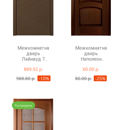
Межкомнатная
Межкомнатная
дверь
дверь
Лайнвуд 7
Наполеон
глухая
глухая
889.92 р.
60.00 р.
988.80 р.
-10%
80.00 р.
-25%
Распродажа