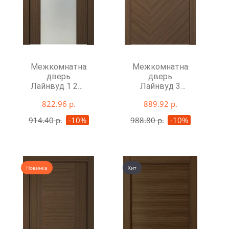
Межкомнатная
Межкомнатная
дверь
дверь
Лайнвуд 1 202
Лайнвуд 3
со стеклом
глухая
822.96 р.
889.92 р.
914.40 р.
-10%
988.80 р.
-10%
Новинка
Хит