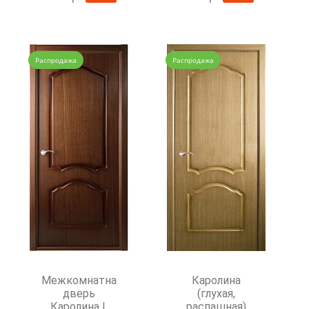
Распродажа
Распродажа
Межкомнатная
Каролина
дверь
(глухая,
Каролина L
распашная)