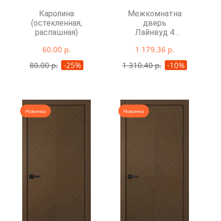
Каролина
Межкомнатная
(остекленная,
дверь
распашная)
Лайнвуд 4
глухая
60.00 р.
1 179.36 р.
80.00 р.
-25%
1 310.40 р.
-10%
Новинка
Новинка