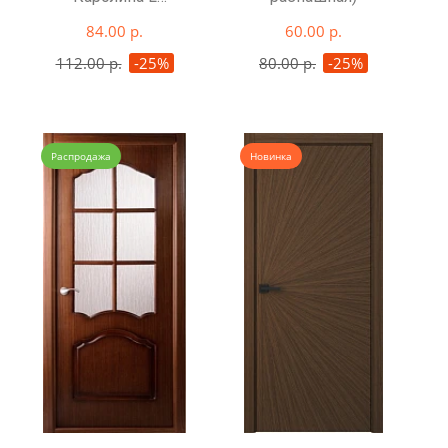
глухая
84.00 р.
60.00 р.
112.00 р.
-25%
80.00 р.
-25%
Распродажа
Новинка