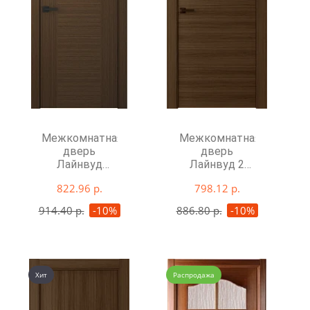
Межкомнатная
Межкомнатная
дверь
дверь
Лайнвуд
Лайнвуд 2
Люкс глухая
глухая
822.96 р.
798.12 р.
914.40 р.
-10%
886.80 р.
-10%
Хит
Распродажа