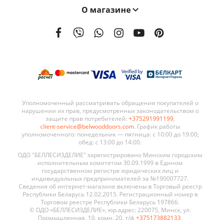
О магазине
На сегодняшний день мы поставляем наши двери в 21 страну мира. География поставок BELWOODDOORS постоянно расширяется. Качество наших дверей, а также выгодные условия сотрудничества являются ключевыми элементами в развитии нашей сети.
Уполномоченный рассматривать обращения покупателей о
нарушении их прав, предусмотренных законодательством о
защите прав потребителей:
+375291991199
,
client-service@belwooddoors.com
. График работы
уполномоченного: понедельник — пятница: с 10:00 до 19:00;
обед: с 13:00 до 14:00.
ОДО "БЕЛЛЕСИЗДЕЛИЕ" зарегистрировано Минским городским
исполнительным комитетом 30.09.1999 в Едином
государственном регистре юридических лиц и
индивидуальных предпринимателей за №190007727.
Сведения об интернет-магазине включены в Торговый реестр
Республики Беларусь 12.02.2015. Регистрационный номер в
Торговом реестре Республики Беларусь 197866.
© ОДО «БЕЛЛЕСИЗДЕЛИЕ», юр.адрес: 220075, Минск, ул.
Промышленная, 10, комн. 20, т/ф
+375173882133
.