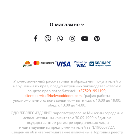
О магазине
На сегодняшний день мы поставляем наши двери в 21 страну мира. География поставок BELWOODDOORS постоянно расширяется. Качество наших дверей, а также выгодные условия сотрудничества являются ключевыми элементами в развитии нашей сети.
Уполномоченный рассматривать обращения покупателей о
нарушении их прав, предусмотренных законодательством о
защите прав потребителей:
+375291991199
,
client-service@belwooddoors.com
. График работы
уполномоченного: понедельник — пятница: с 10:00 до 19:00;
обед: с 13:00 до 14:00.
ОДО "БЕЛЛЕСИЗДЕЛИЕ" зарегистрировано Минским городским
исполнительным комитетом 30.09.1999 в Едином
государственном регистре юридических лиц и
индивидуальных предпринимателей за №190007727.
Сведения об интернет-магазине включены в Торговый реестр