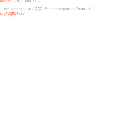
882133
. УНП 190007727.
енной регистрации ОДО «Беллесизделие»: Главный
375172954037
.
По цвету
Белые
клом
Графит
иево-
Жемчуг
нные
укции
Коричневые
нной и
Орех
а