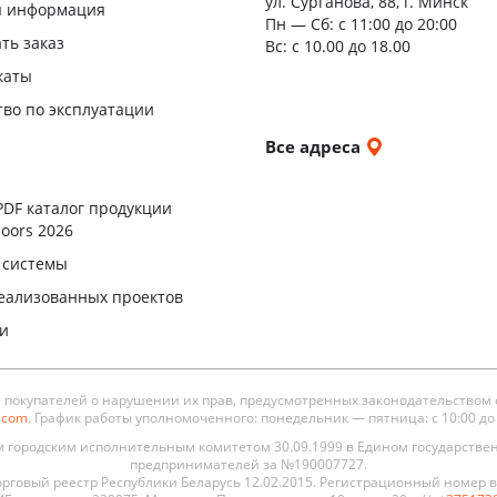
ул. Сурганова, 88, г. Минск
я информация
Пн — Сб:
с 11:00 до 20:00
ать заказ
Вс: с 10.00 до 18.00
каты
тво по эксплуатации
и
Все адреса
ы
PDF каталог продукции
oors 2026
 системы
еализованных проектов
ли
окупателей о нарушении их прав, предусмотренных законодательством 
s.com
. График работы уполномоченного: понедельник — пятница: с 10:00 до 19
городским исполнительным комитетом 30.09.1999 в Едином государстве
предпринимателей за №190007727.
рговый реестр Республики Беларусь 12.02.2015. Регистрационный номер в 