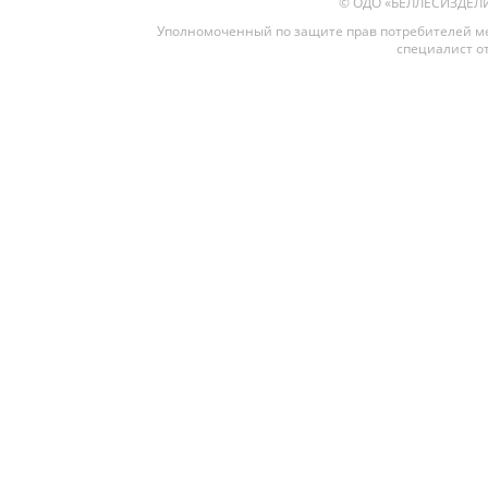
© ОДО «БЕЛЛЕСИЗДЕЛИЕ»
Уполномоченный по защите прав потребителей ме
специалист от
Межкомнатные
Межкомнатные двери
По покрытию
Входные двери
Эмаль
Фурнитура
Шпон
Декор
Деревянные
Зеркало
Специальные двери
Стекло