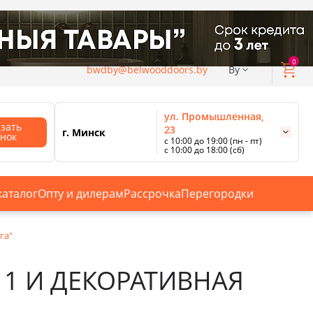
0
bwdby@belwooddoors.by
By
ул. Промышленная,
азать
23
г. Минск
онок
с 10:00 до 19:00 (пн - пт)
с 10:00 до 18:00 (сб)
ул. Сурганова, 88
с 11:00 до 20:00 (пн-сб);
г. Минск
с 10:00 до 18:00 (вс).
каталог
Опту и дилерам
Рассрочка
Перегородки
Смотреть все магазины
га"
1 И ДЕКОРАТИВНАЯ