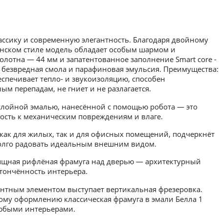
ассику и современную элегантность. Благодаря двойному
янском стиле модель обладает особым шармом и
лотна — 44 мм и запатентованное заполнение Smart core -
 безвредная смола и парафиновая эмульсия. Преимущества:
спечивает тепло- и звукоизоляцию, способен
ым перепадам, не гниет и не разлагается.
слойной эмалью, нанесённой с помощью робота — это
ость к механическим повреждениям и влаге.
как для жилых, так и для офисных помещений, подчеркнёт
 долго радовать идеальным внешним видом.
ящная рифлёная фрамуга над дверью — архитектурный
тончённость интерьера.
нтным элементом выступает вертикальная фрезеровка.
му оформлению классическая фрамуга в эмали Белла 1
любыми интерьерами.