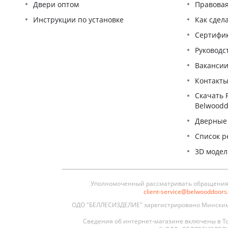
Двери оптом
Правова
Инструкции по установке
Как сдел
Сертифи
Pуководс
Ваканси
Контакт
Скачать 
Belwoodd
Дверные
Список р
3D моде
Уполномоченный рассматривать обращения п
client-service@belwooddoor
ОДО "БЕЛЛЕСИЗДЕЛИЕ" зарегистрировано Минским 
Сведения об интернет-магазине включены в То