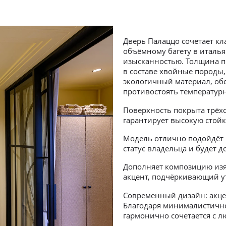
Дверь Палаццо сочетает кл
объёмному багету в италь
изысканностью. Толщина по
в составе хвойные породы,
экологичный материал, обе
противостоять температурн
Поверхность покрыта трёх
гарантирует высокую стойк
Модель отлично подойдёт 
статус владельца и будет
Дополняет композицию из
акцент, подчёркивающий у
Современный дизайн: акце
Благодаря минималистично
гармонично сочетается с 