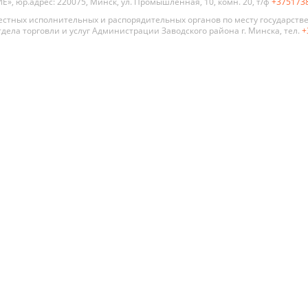
, юр.адрес: 220075, Минск, ул. Промышленная, 10, комн. 20, т/ф
+375173
стных исполнительных и распорядительных органов по месту государств
дела торговли и услуг Администрации Заводского района г. Минска, тел.
+
 двери
По стилю
По цене
По типу
Премиум
Современный
Глухая
Распродажа
Хай Тек
Со сте
Алюмин
Классика
стекля
констр
Прованс
Для ва
Модерн
туалет