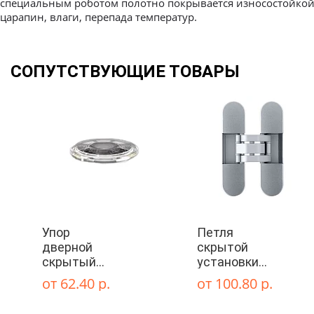
специальным роботом полотно покрывается износостойкой 
царапин, влаги, перепада температур.
Межкомнатные
СОПУТСТВУЮЩИЕ ТОВАРЫ
Межкомнатные двери
По покрытию
Входные двери
Эмаль
Фурнитура
Шпон
Декор
Деревянные
Упор
Петля
Зеркало
Специальные двери
дверной
скрытой
скрытый
установки
Стекло
STELS TR
ОТLAV
от 62.40 р.
от 100.80 р.
Прозрачный
120х30
INVISACTA