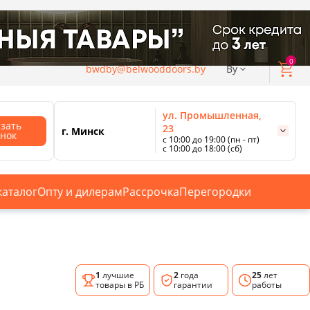
0
bwdby@belwooddoors.by
By
ул. Промышленная,
азать
23
г. Минск
онок
с 10:00 до 19:00 (пн - пт)
с 10:00 до 18:00 (сб)
ул. Сурганова, 88
с 11:00 до 20:00 (пн-сб);
г. Минск
с 10:00 до 18:00 (вс).
каталог
Опту и дилерам
Рассрочка
Перегородки
Смотреть все магазины
1
лучшие
2
года
25
лет
товары в РБ
гарантии
работы