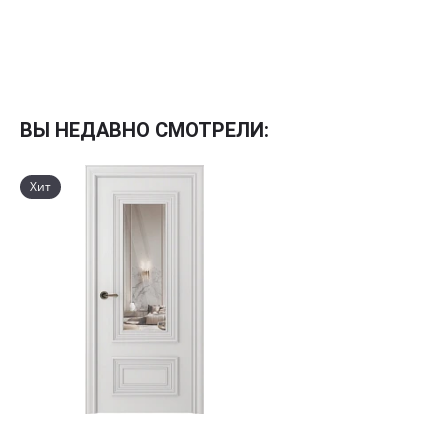
(мат. хром)
c
комплектом
колпачков
ВЫ НЕДАВНО СМОТРЕЛИ:
Хит