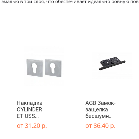
эмалью в три слоя, что обеспечивает идеально ровную пов
 двери
По стилю
По цене
По типу
Премиум
Современный
Глухая
Распродажа
Хай Тек
Со сте
Алюмин
Классика
стекля
Накладка
AGB Замок-
констр
Прованс
CYLINDER
защелка
ET USS
бесшумный
Для ва
Модерн
MWSC-33
магнитный
туалет
от 31.20 р.
от 86.40 р.
Итальянский
Mediana
Скандинавский
тисненый
Polaris,
Для ку