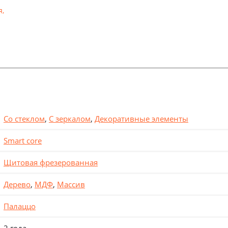
я
,
Со стеклом
,
С зеркалом
,
Декоративные элементы
Smart core
Щитовая фрезерованная
Дерево
,
МДФ
,
Массив
Палаццо