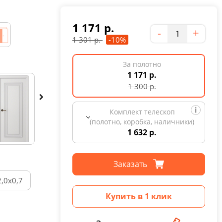
1 171
р.
Количество
-
+
1 301
р.
-10%
За полотно
1 171 р.
1 300
р.
Комплект телескоп
(полотно, коробка, наличники)
1 632 р.
Заказать
2,0х0,7
Купить в 1 клик