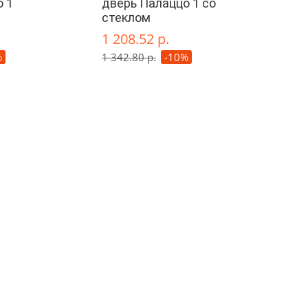
 1
дверь Палаццо 1 со
стеклом
1 208.52 р.
%
1 342.80 р.
-10%