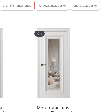
Cначала популярные
Сначала недорогие
Cначала дорогие
Хит
я
Межкомнатная