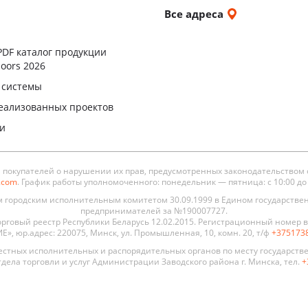
и
Все адреса
ы
PDF каталог продукции
oors 2026
 системы
еализованных проектов
ли
окупателей о нарушении их прав, предусмотренных законодательством 
s.com
. График работы уполномоченного: понедельник — пятница: с 10:00 до 19
городским исполнительным комитетом 30.09.1999 в Едином государстве
предпринимателей за №190007727.
рговый реестр Республики Беларусь 12.02.2015. Регистрационный номер в 
, юр.адрес: 220075, Минск, ул. Промышленная, 10, комн. 20, т/ф
+375173
стных исполнительных и распорядительных органов по месту государств
дела торговли и услуг Администрации Заводского района г. Минска, тел.
+