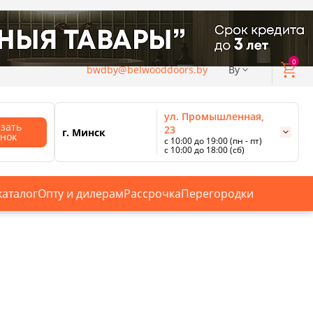
0
bwdby@belwooddoors.by
By
ул. Промышленная,
азать
23
г. Минск
онок
с 10:00 до 19:00 (пн - пт)
с 10:00 до 18:00 (сб)
ул. Сурганова, 88
с 11:00 до 20:00 (пн-сб);
г. Минск
с 10:00 до 18:00 (вс).
каталог
Опту и дилерам
Рассрочка
Перегородки
Смотреть все магазины