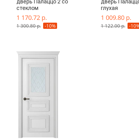
дверь Палаццо 2 со
дверь Палаццо
стеклом
глухая
1 170.72 р.
1 009.80 р.
1 300.80 р.
-10%
1 122.00 р.
-10