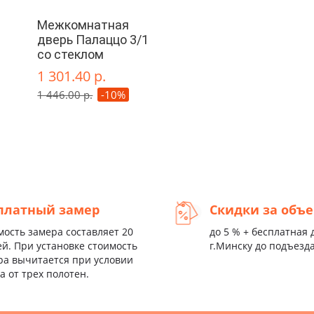
Межкомнатная
дверь Палаццо 3/1
со стеклом
1 301.40 р.
1 446.00 р.
-10%
платный замер
Скидки за объ
мость замера составляет 20
до 5 % + бесплатная 
ей. При установке стоимость
г.Минску до подъезд
ра вычитается при условии
а от трех полотен.