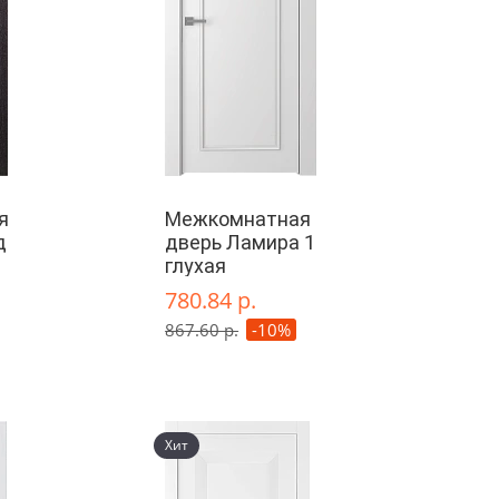
я
Межкомнатная
д
дверь Ламира 1
глухая
780.84 р.
867.60 р.
-10%
Хит