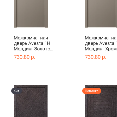
Межкомнатная
Межкомнатна
дверь Avesta 1H
дверь Avesta 
Молдинг Золото
Молдинг Хром
глухая
декоративны
730.80 р.
730.80 р.
элементы
Хит
Новинка