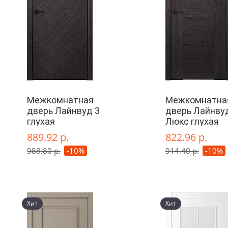
Межкомнатная
Межкомнатна
дверь Лайнвуд 3
дверь Лайнву
глухая
Люкс глухая
889.92 р.
822.96 р.
988.80 р.
-10%
914.40 р.
-10%
Хит
Хит