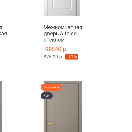
я
Межкомнатная
хая
дверь Alta со
стеклом
788.40 р.
876.00 р.
-10%
Новинка
Хит