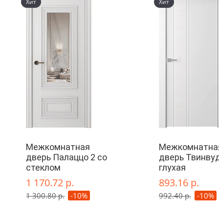
Хит
Хит
Межкомнатная
Межкомнатна
дверь Палаццо 2 со
дверь Твинвуд
стеклом
глухая
1 170.72 р.
893.16 р.
1 300.80 р.
-10%
992.40 р.
-10%