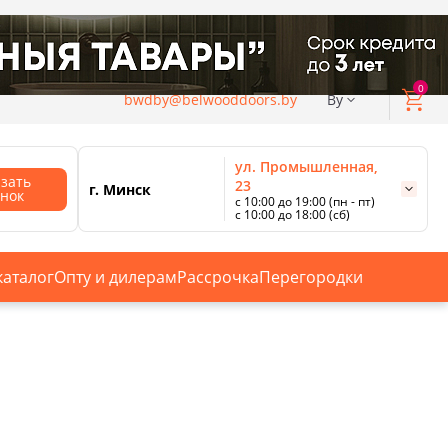
0
bwdby@belwooddoors.by
By
ул. Промышленная,
азать
23
г. Минск
онок
с 10:00 до 19:00 (пн - пт)
с 10:00 до 18:00 (сб)
ул. Сурганова, 88
с 11:00 до 20:00 (пн-сб);
г. Минск
с 10:00 до 18:00 (вс).
каталог
Опту и дилерам
Рассрочка
Перегородки
Смотреть все магазины