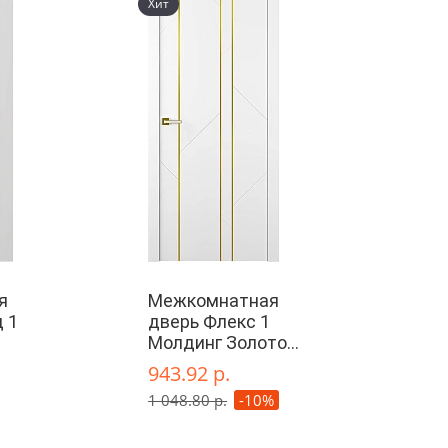
Хит
я
Межкомнатная
 1
дверь Флекс 1
Молдинг Золото
глухая
943.92 р.
1 048.80 р.
-10%