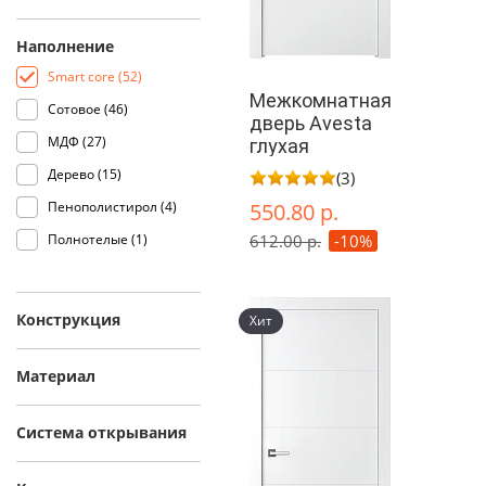
Наполнение
Smart core (
52
)
Межкомнатная
Сотовое (
46
)
дверь Avesta
МДФ (
27
)
глухая
Дерево (
15
)
(3)
Пенополистирол (
4
)
550.80 р.
Полнотелые (
1
)
612.00 р.
-10%
Конструкция
Хит
Материал
Система открывания