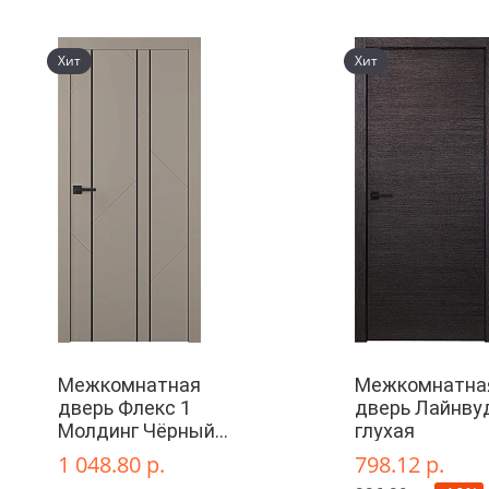
Хит
Хит
Межкомнатная
Межкомнатна
дверь Флекс 1
дверь Лайнву
Молдинг Чёрный
глухая
глухая
1 048.80 р.
798.12 р.