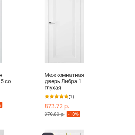
я
Межкомнатная
5 со
дверь Либра 1
глухая
(1)
%
873.72 р.
970.80 р.
-10%