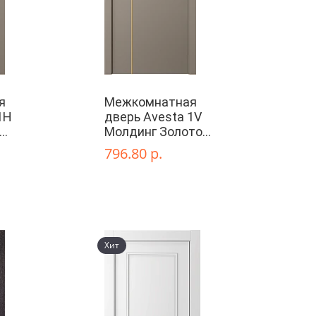
я
Межкомнатная
1H
дверь Avesta 1V
Молдинг Золото
е
глухая
796.80 р.
Хит