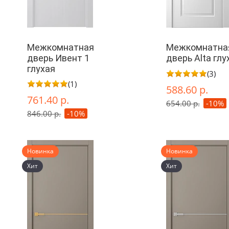
Межкомнатная
Межкомнатна
дверь Ивент 1
дверь Alta глу
глухая
(3)
(1)
588.60 р.
761.40 р.
654.00 р.
-10%
846.00 р.
-10%
Новинка
Новинка
Хит
Хит