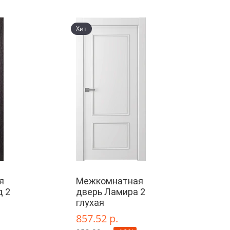
Хит
я
Межкомнатная
д 2
дверь Ламира 2
глухая
857.52 р.