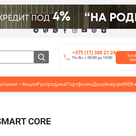
+375 (17) 388 21 24
Зак
Пн-Вс: с 08:00 до 19:00
зв
мпании
Акции
Распродажа
Портфолио
Дизайнерам
WEB-
MART CORE