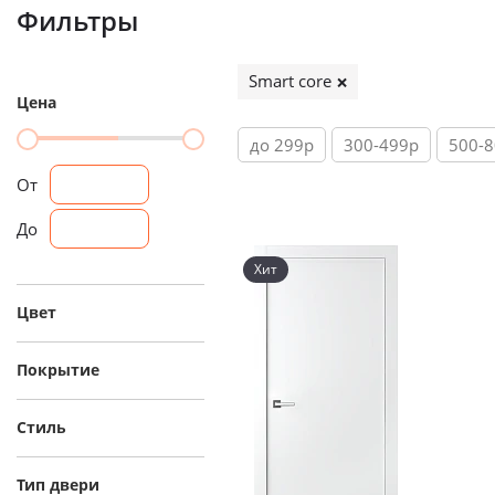
Фильтры
Smart core
Цена
до 299р
300-499р
500-
От
До
Хит
Цвет
Покрытие
Стиль
Тип двери