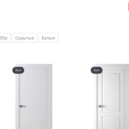
800р
Скрытые
Белые
Хит
Хит