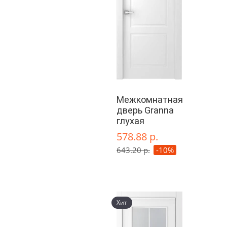
Межкомнатная
дверь Granna
глухая
578.88 р.
643.20 р.
-10%
Хит