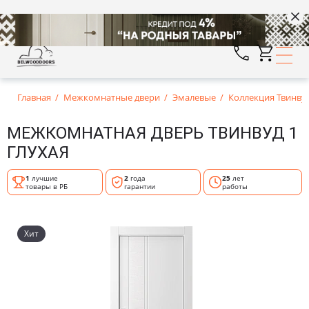
Главная
Межкомнатные двери
Эмалевые
Коллекция Твинву
МЕЖКОМНАТНАЯ ДВЕРЬ ТВИНВУД 1
ГЛУХАЯ
1
лучшие
2
года
25
лет
товары в РБ
гарантии
работы
Хит