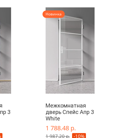
Новинка
я
Межкомнатная
пр 3
дверь Спейс Апр 3
White
1 788.48 р.
%
1 987.20 р.
-10%