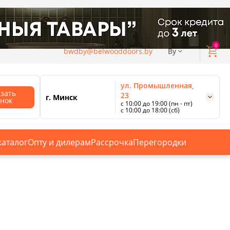
0
bwdby@belwooddoors.by
By
ул. Промышленная,
азать
23
г. Минск
онок
с 10:00 до 19:00 (пн - пт)
с 10:00 до 18:00 (сб)
ул. Сурганова, 88
с 11:00 до 20:00 (пн-сб);
г. Минск
с 10:00 до 18:00 (вс).
каталог
Опту и дилерам
Рассрочка
Перегородки
Смотреть все магазины