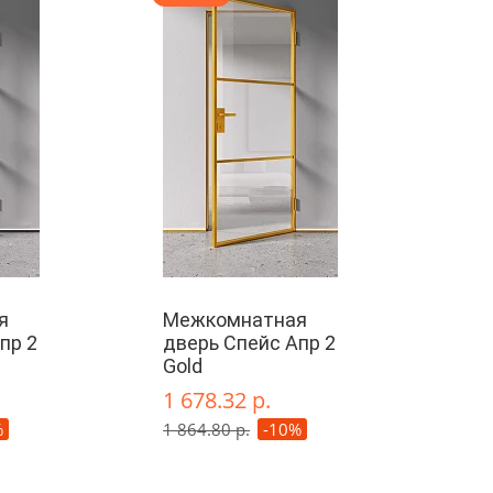
я
Межкомнатная
пр 2
дверь Спейс Апр 2
Gold
1 678.32 р.
%
1 864.80 р.
-10%