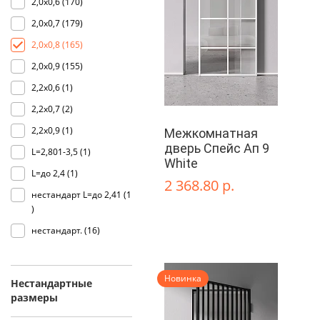
2,0х0,6 (
170
)
2,0х0,7 (
179
)
2,0х0,8 (
165
)
2,0х0,9 (
155
)
2,2х0,6 (
1
)
2,2х0,7 (
2
)
2,2х0,9 (
1
)
Межкомнатная
дверь Спейс Ап 9
L=2,801-3,5 (
1
)
White
L=до 2,4 (
1
)
2 368.80 р.
нестандарт L=до 2,41 (
1
)
нестандарт. (
16
)
Новинка
Нестандартные
размеры