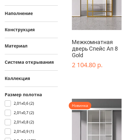
Наполнение
Конструкция
Межкомнатная
Материал
дверь Спейс Ап 8
Gold
Система открывания
2 104.80 р.
Коллекция
Размер полотна
2,01х0,6 (
2
)
Новинка
2,01х0,7 (
2
)
2,01х0,8 (
2
)
2,01х0,9 (
1
)