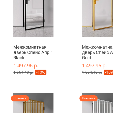
Межкомнатная
Межкомнатна
дверь Спейс Апр 1
дверь Спейс А
Black
Gold
1 497.96 р.
1 497.96 р.
1 664.40 р.
-10%
1 664.40 р.
-10
Новинка
Новинка