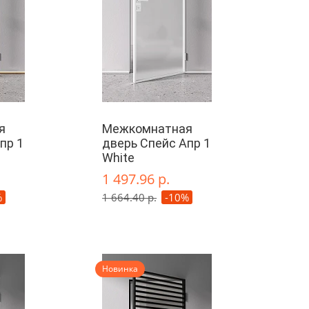
я
Межкомнатная
пр 1
дверь Спейс Апр 1
White
1 497.96 р.
%
1 664.40 р.
-10%
Новинка