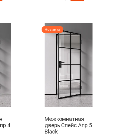
Новинка
я
Межкомнатная
пр 4
дверь Спейс Апр 5
Black