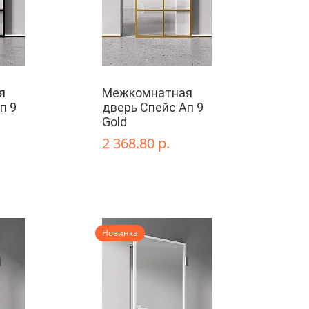
я
Межкомнатная
п 9
дверь Спейс Ап 9
Gold
2 368.80 р.
Новинка