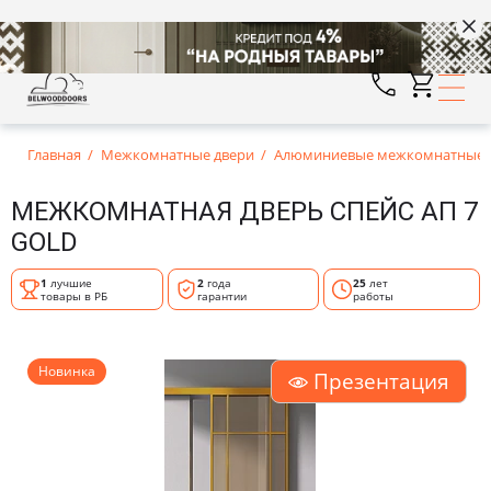
Главная
Межкомнатные двери
Алюминиевые межкомнатные д
МЕЖКОМНАТНАЯ ДВЕРЬ СПЕЙС АП 7
GOLD
1
лучшие
2
года
25
лет
товары в РБ
гарантии
работы
Новинка
Презентация