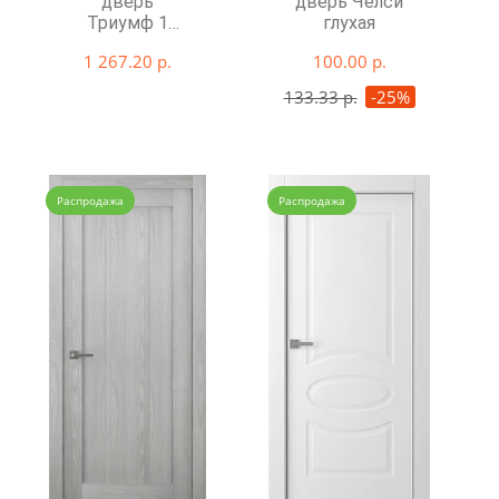
дверь
дверь Челси
Триумф 1
глухая
глухая
1 267.20 р.
100.00 р.
133.33 р.
-25%
Распродажа
Распродажа