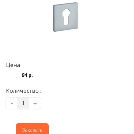
Цена
94 р.
Количество :
Количество
-
+
Заказать