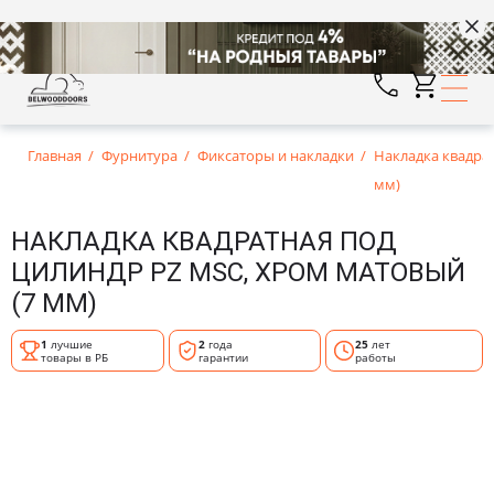
Главная
Фурнитура
Фиксаторы и накладки
Накладка квадра
мм)
НАКЛАДКА КВАДРАТНАЯ ПОД
ЦИЛИНДР PZ MSC, ХРОМ МАТОВЫЙ
(7 ММ)
1
лучшие
2
года
25
лет
товары в РБ
гарантии
работы