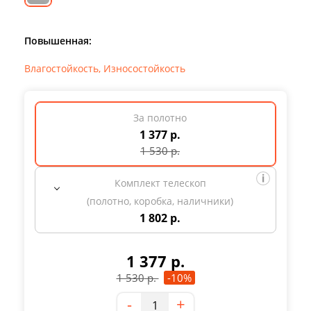
Повышенная:
Влагостойкость
,
Износостойкость
За полотно
1 377 р.
1 530
р.
Комплект телескоп
(полотно, коробка, наличники)
1 802 р.
1 377
р.
1 530
р.
-10%
Количество
-
+