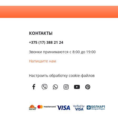
Серые
алом
Темные
сива
КОНТАКТЫ
ые
+375 (17) 388 21 24
ые
Звонки принимаются с 8:00 до 19:00
чатые
Напишите нам
кой
Настроить обработку cookie-файлов
вым
м
енной
тойкости
золяционные