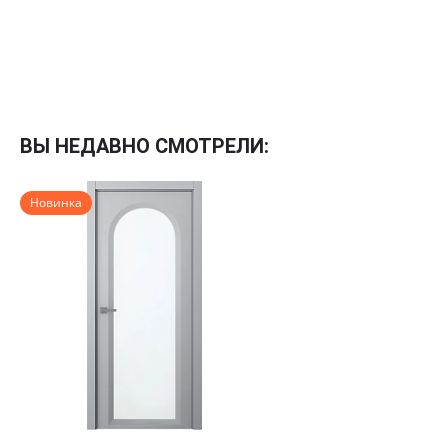
Межкомнатные
Межкомнатные двери
ВЫ НЕДАВНО СМОТРЕЛИ:
По покрытию
Входные двери
Новинка
Эмаль
Фурнитура
Шпон
Декор
Деревянные
Зеркало
Специальные двери
Стекло