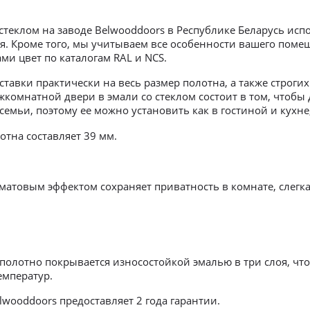
теклом на заводе Belwooddoors в Республике Беларусь исп
я. Кроме того, мы учитываем все особенности вашего поме
и цвет по каталогам RAL и NCS.
тавки практически на весь размер полотна, а также строг
жкомнатной двери в эмали со стеклом состоит в том, чтоб
семьи, поэтому ее можно установить как в гостиной и кухне
тна составляет 39 мм.
 матовым эффектом сохраняет приватность в комнате, слегка
олотно покрывается износостойкой эмалью в три слоя, чт
емператур.
wooddoors предоставляет 2 года гарантии.