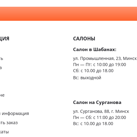
Неоклассика
С зерк
Минимализм
Из мас
ЦИЯ
САЛОНЫ
Скрыт
Салон в Шабанах:
Царгов
ть
ул. Промышленная, 23, Минск
Пн — Пт:
с 10:00 до 19:00
Филен
а
Сб: с 10.00 до 18.00
Вс: выходной
С врез
С мато
не
стекло
Салон на Сурганова
я
ул. Сурганова, 88, г. Минск
Двери
я информация
Пн — Сб:
с 11:00 до 20:00
повыш
ать заказ
Вс: с 10.00 до 18.00
влагос
каты
Шумои