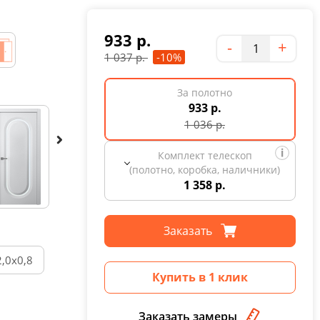
933
р.
Количество
-
+
1 037
р.
-10%
За полотно
933 р.
1 036
р.
Комплект телескоп
(полотно, коробка, наличники)
1 358 р.
Заказать
2,0х0,8
Купить в 1 клик
Заказать замеры