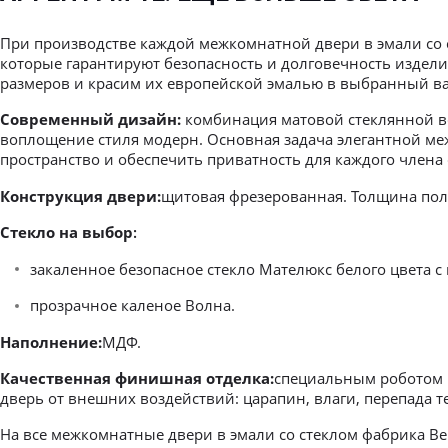
При производстве каждой межкомнатной двери в эмали со с
которые гарантируют безопасность и долговечность издели
размеров и красим их европейской эмалью в выбранный вам
Современный дизайн:
комбинация матовой стеклянной вс
воплощение стиля модерн. Основная задача элегантной ме
пространство и обеспечить приватность для каждого члена 
Конструкция двери:
щитовая фрезерованная. Толщина поло
Стекло на выбор
:
закаленное безопасное стекло Мателюкс белого цвета с
прозрачное каленое Волна.
Наполнение:
МДФ.
Качественная финишная отделка:
специальным роботом п
дверь от внешних воздействий: царапин, влаги, перепада т
На все межкомнатные двери в эмали со стеклом фабрика Bel