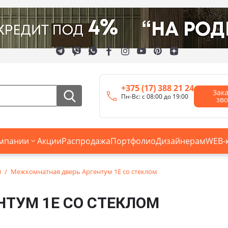
+375 (17) 388 21 24
Зак
Пн-Вс: с 08:00 до 19:00
зв
мпании
Акции
Распродажа
Портфолио
Дизайнерам
WEB-
м
Межкомнатная дверь Аргентум 1E со стеклом
ТУМ 1E СО СТЕКЛОМ