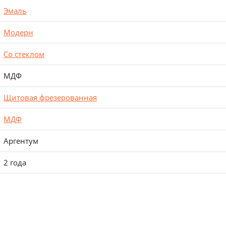
Эмаль
Модерн
Со стеклом
МДФ
Щитовая фрезерованная
МДФ
Аргентум
2 года