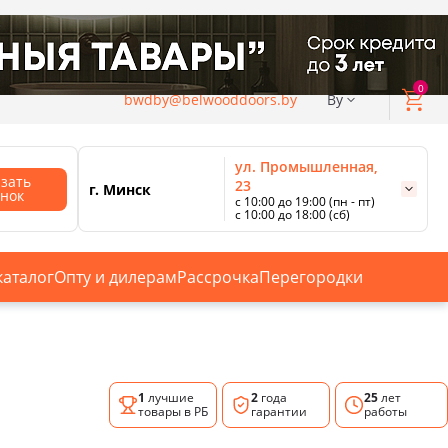
0
bwdby@belwooddoors.by
By
ул. Промышленная,
азать
23
г. Минск
онок
с 10:00 до 19:00 (пн - пт)
с 10:00 до 18:00 (сб)
ул. Сурганова, 88
с 11:00 до 20:00 (пн-сб);
г. Минск
с 10:00 до 18:00 (вс).
каталог
Опту и дилерам
Рассрочка
Перегородки
Смотреть все магазины
1
лучшие
2
года
25
лет
товары в РБ
гарантии
работы