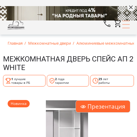
Главная
Межкомнатные двери
Алюминиевые межкомнатные д
МЕЖКОМНАТНАЯ ДВЕРЬ СПЕЙС АП 2
WHITE
1
лучшие
2
года
25
лет
товары в РБ
гарантии
работы
Новинка
Презентация