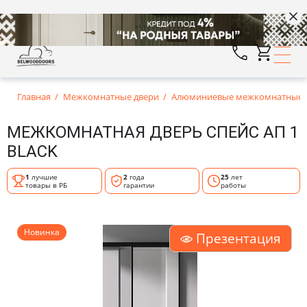
Главная
Межкомнатные двери
Алюминиевые межкомнатные д
МЕЖКОМНАТНАЯ ДВЕРЬ СПЕЙС АП 1
BLACK
1
лучшие
2
года
25
лет
товары в РБ
гарантии
работы
Новинка
Презентация