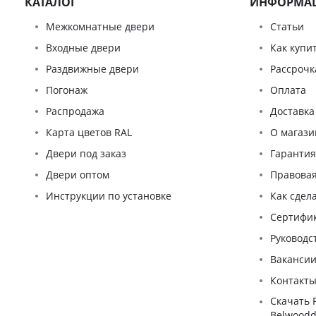
КАТАЛОГ
ИНФОРМА
Межкомнатные двери
Статьи
Входные двери
Как купи
Раздвижные двери
Рассрочк
Погонаж
Оплата
Распродажа
Доставка
Карта цветов RAL
О магази
Двери под заказ
Гаранти
Двери оптом
Правова
Инструкции по установке
Как сдел
Сертифи
Pуководс
Ваканси
Контакт
Скачать 
Belwoodd