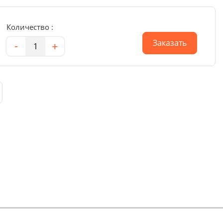
Количество :
Количество
Заказать
-
+