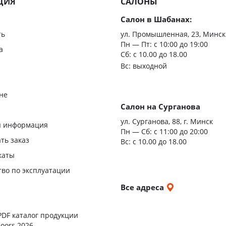
ЦИЯ
САЛОНЫ
Скрыт
Салон в Шабанах:
Царгов
ть
ул. Промышленная, 23, Минск
Пн — Пт:
с 10:00 до 19:00
Филен
а
Сб: с 10.00 до 18.00
Вс: выходной
С врез
С мато
не
стекло
Салон на Сурганова
я
ул. Сурганова, 88, г. Минск
Двери
я информация
Пн — Сб:
с 11:00 до 20:00
повыш
ать заказ
Вс: с 10.00 до 18.00
влагос
каты
Шумои
тво по эксплуатации
двери
и
Все адреса
ы
PDF каталог продукции
oors 2026