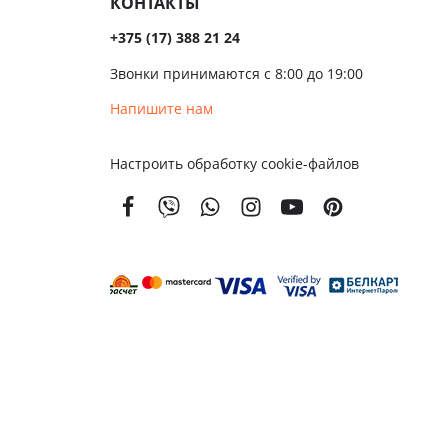
КОНТАКТЫ
ые
+375 (17) 388 21 24
ые
Звонки принимаются с 8:00 до 19:00
чатые
Напишите нам
кой
Настроить обработку cookie-файлов
вым
м
енной
тойкости
золяционные