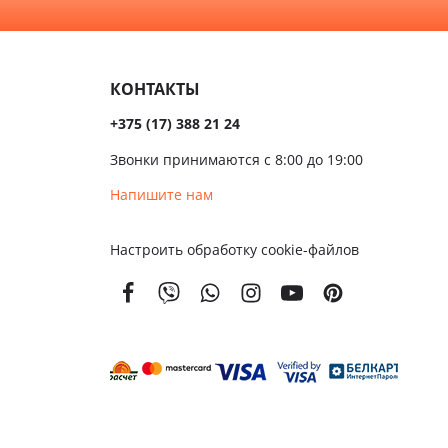
алом
Темные
сива
КОНТАКТЫ
ые
+375 (17) 388 21 24
ые
Звонки принимаются с 8:00 до 19:00
чатые
Напишите нам
кой
Настроить обработку cookie-файлов
вым
м
енной
тойкости
золяционные