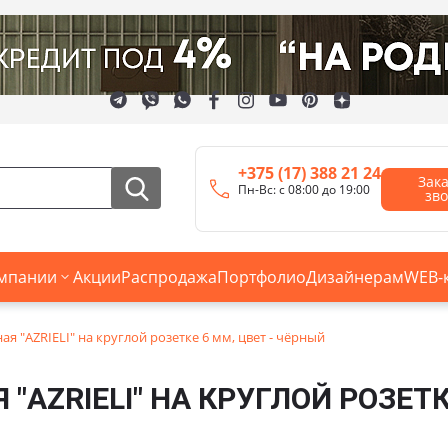
+375 (17) 388 21 24
Зак
Пн-Вс: с 08:00 до 19:00
зв
мпании
Акции
Распродажа
Портфолио
Дизайнерам
WEB-
ая "AZRIELI" на круглой розетке 6 мм, цвет - чёрный
 "AZRIELI" НА КРУГЛОЙ РОЗЕТК