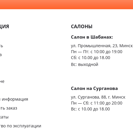
С зерк
Минимализм
Из мас
ЦИЯ
САЛОНЫ
Скрыт
Салон в Шабанах:
Царгов
ть
ул. Промышленная, 23, Минск
Пн — Пт:
с 10:00 до 19:00
Филен
а
Сб: с 10.00 до 18.00
Вс: выходной
С врез
С мато
не
стекло
Салон на Сурганова
я
ул. Сурганова, 88, г. Минск
Двери
я информация
Пн — Сб:
с 11:00 до 20:00
повыш
ать заказ
Вс: с 10.00 до 18.00
влагос
каты
Шумои
тво по эксплуатации
двери