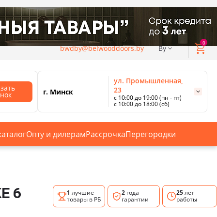
0
bwdby@belwooddoors.by
By
ул. Промышленная,
азать
23
г. Минск
онок
с 10:00 до 19:00 (пн - пт)
с 10:00 до 18:00 (сб)
ул. Сурганова, 88
с 11:00 до 20:00 (пн-сб);
г. Минск
с 10:00 до 18:00 (вс).
каталог
Опту и дилерам
Рассрочка
Перегородки
Смотреть все магазины
Е 6
1
лучшие
2
года
25
лет
товары в РБ
гарантии
работы