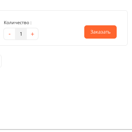
Количество :
Количество
Заказать
-
+