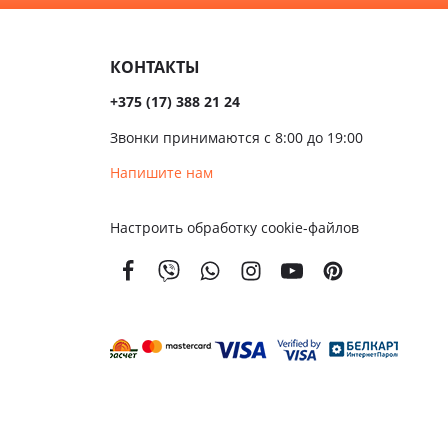
Темные
сива
КОНТАКТЫ
ые
+375 (17) 388 21 24
ые
Звонки принимаются с 8:00 до 19:00
чатые
Напишите нам
кой
Настроить обработку cookie-файлов
вым
м
енной
тойкости
золяционные