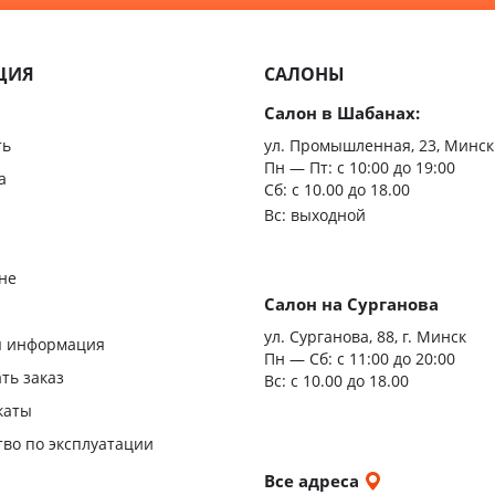
Минимализм
Из мас
ЦИЯ
САЛОНЫ
Скрыт
Салон в Шабанах:
Царгов
ть
ул. Промышленная, 23, Минск
Пн — Пт:
с 10:00 до 19:00
Филен
а
Сб: с 10.00 до 18.00
Вс: выходной
С врез
С мато
не
стекло
Салон на Сурганова
я
ул. Сурганова, 88, г. Минск
Двери
я информация
Пн — Сб:
с 11:00 до 20:00
повыш
ать заказ
Вс: с 10.00 до 18.00
влагос
каты
Шумои
тво по эксплуатации
двери
и
Все адреса