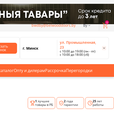
0
bwdby@belwooddoors.by
By
ул. Промышленная,
азать
23
г. Минск
онок
с 10:00 до 19:00 (пн - пт)
с 10:00 до 18:00 (сб)
ул. Сурганова, 88
с 11:00 до 20:00 (пн-сб);
г. Минск
с 10:00 до 18:00 (вс).
каталог
Опту и дилерам
Рассрочка
Перегородки
Смотреть все магазины
1
лучшие
2
года
25
лет
товары в РБ
гарантии
работы