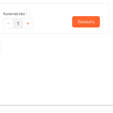
Количество :
Количество
Заказать
-
+