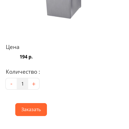
Цена
194 р.
Количество :
Количество
-
+
Заказать