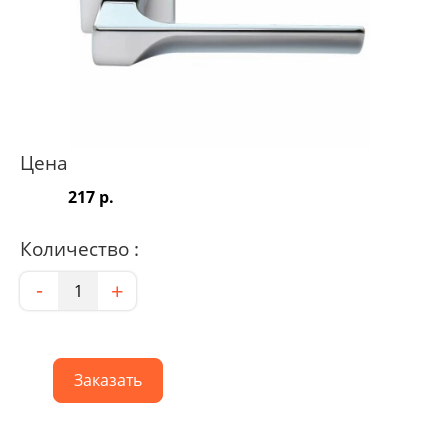
Цена
217 р.
Количество :
Количество
-
+
Заказать