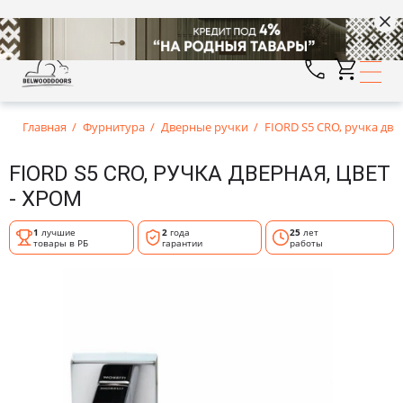
Главная
Фурнитура
Дверные ручки
FIORD S5 CRO, ручка две
FIORD S5 CRO, РУЧКА ДВЕРНАЯ, ЦВЕТ
- ХРОМ
1
лучшие
2
года
25
лет
товары в РБ
гарантии
работы