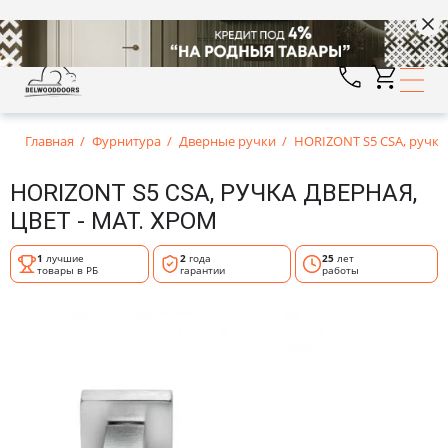
Главная
Фурнитура
Дверные ручки
HORIZONT S5 CSA, ручка 
HORIZONT S5 CSA, РУЧКА ДВЕРНАЯ,
ЦВЕТ - МАТ. ХРОМ
1
лучшие
2
года
25
лет
товары в РБ
гарантии
работы