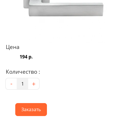
Цена
194 р.
Количество :
Количество
-
+
Заказать