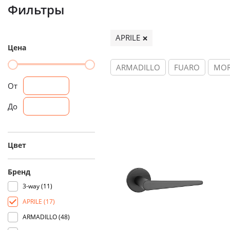
Фильтры
APRILE
Цена
ARMADILLO
FUARO
MOR
От
До
Цвет
Бренд
3-way (
11
)
APRILE (
17
)
ARMADILLO (
48
)