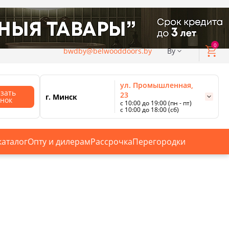
0
bwdby@belwooddoors.by
By
ул. Промышленная,
азать
23
г. Минск
онок
с 10:00 до 19:00 (пн - пт)
с 10:00 до 18:00 (сб)
ул. Сурганова, 88
с 11:00 до 20:00 (пн-сб);
г. Минск
с 10:00 до 18:00 (вс).
каталог
Опту и дилерам
Рассрочка
Перегородки
Смотреть все магазины