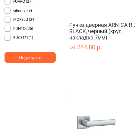
FUARO (
27
)
Gimmel (
3
)
MORELLI (
24
)
Ручка дверная ARNICA R 
PUNTO (
26
)
BLACK, черный (круг.
накладка 7мм)
RUCETTI (
1
)
от 244.80 р.
Подобрать