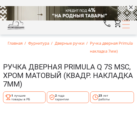
Главная
Фурнитура
Дверные ручки
Ручка дверная Primula Q
накладка 7мм)
РУЧКА ДВЕРНАЯ PRIMULA Q 7S MSC,
ХРОМ МАТОВЫЙ (КВАДР. НАКЛАДКА
7ММ)
1
лучшие
2
года
25
лет
товары в РБ
гарантии
работы