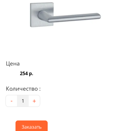
Цена
254 р.
Количество :
Количество
-
+
Заказать