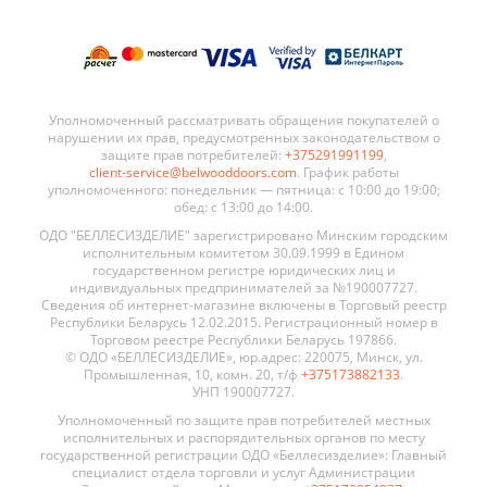
Уполномоченный рассматривать обращения покупателей о
нарушении их прав, предусмотренных законодательством о
защите прав потребителей:
+375291991199
,
client-service@belwooddoors.com
. График работы
уполномоченного: понедельник — пятница: с 10:00 до 19:00;
обед: с 13:00 до 14:00.
ОДО "БЕЛЛЕСИЗДЕЛИЕ" зарегистрировано Минским городским
исполнительным комитетом 30.09.1999 в Едином
государственном регистре юридических лиц и
индивидуальных предпринимателей за №190007727.
Сведения об интернет-магазине включены в Торговый реестр
Республики Беларусь 12.02.2015. Регистрационный номер в
Торговом реестре Республики Беларусь 197866.
© ОДО «БЕЛЛЕСИЗДЕЛИЕ», юр.адрес: 220075, Минск, ул.
Промышленная, 10, комн. 20, т/ф
+375173882133
.
УНП 190007727.
Уполномоченный по защите прав потребителей местных
исполнительных и распорядительных органов по месту
государственной регистрации ОДО «Беллесизделие»: Главный
специалист отдела торговли и услуг Администрации