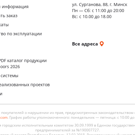
ул. Сурганова, 88, г. Минск
Двери
я информация
Пн — Сб:
с 11:00 до 20:00
повыш
ать заказ
Вс: с 10.00 до 18.00
влагос
каты
Шумои
тво по эксплуатации
двери
и
Все адреса
ы
PDF каталог продукции
oors 2026
 системы
еализованных проектов
ли
окупателей о нарушении их прав, предусмотренных законодательством 
s.com
. График работы уполномоченного: понедельник — пятница: с 10:00 до 19
городским исполнительным комитетом 30.09.1999 в Едином государстве
предпринимателей за №190007727.
рговый реестр Республики Беларусь 12.02.2015. Регистрационный номер в 