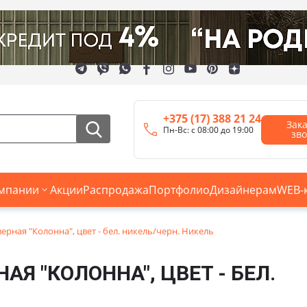
+375 (17) 388 21 24
Зак
Пн-Вс: с 08:00 до 19:00
зв
мпании
Акции
Распродажа
Портфолио
Дизайнерам
WEB-
ерная "Колонна", цвет - бел. никель/черн. Никель
НАЯ "КОЛОННА", ЦВЕТ - БЕЛ.