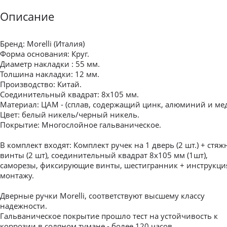
Описание
Бренд: Morelli (Италия)
Форма основания: Круг.
Диаметр накладки : 55 мм.
Толшина накладки: 12 мм.
Производство: Китай.
Соединительный квадрат: 8x105 мм.
Материал: ЦАМ - (сплав, содержащий цинк, алюминий и мед
Цвет: белый никель/черный никель.
Покрытие: Многослойное гальваническое.
В комплект входят: Комплект ручек на 1 дверь (2 шт.) + стя
винты (2 шт), соединительный квадрат 8x105 мм (1шт),
саморезы, фиксирующие винты, шестигранник + инструкци
монтажу.
Дверные ручки Morelli, соответствуют высшему классу
надежности.
Гальваническое покрытие прошло тест на устойчивость к
коррозии в соляном тумане - более 120 часов.