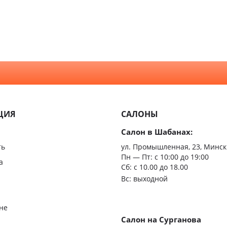
Для ва
Модерн
туалет
Скандинавский
Для ку
Неоклассика
С зерк
Минимализм
Из мас
ЦИЯ
САЛОНЫ
Скрыт
Салон в Шабанах:
Царгов
ть
ул. Промышленная, 23, Минск
Пн — Пт:
с 10:00 до 19:00
Филен
а
Сб: с 10.00 до 18.00
Вс: выходной
С врез
С мато
не
стекло
Салон на Сурганова
я