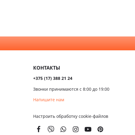
нной и
Орех
а
Светлые
хни
Серые
алом
Темные
сива
КОНТАКТЫ
ые
+375 (17) 388 21 24
ые
Звонки принимаются с 8:00 до 19:00
чатые
Напишите нам
кой
Настроить обработку cookie-файлов
вым
м