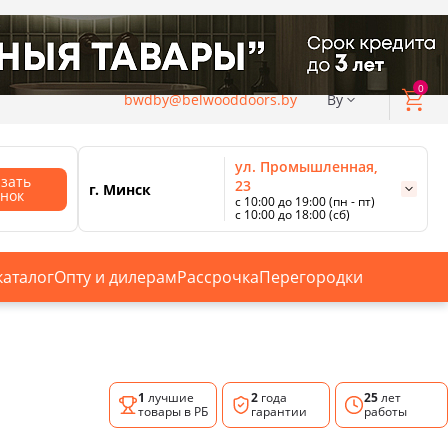
0
bwdby@belwooddoors.by
By
ул. Промышленная,
азать
23
г. Минск
онок
с 10:00 до 19:00 (пн - пт)
с 10:00 до 18:00 (сб)
ул. Сурганова, 88
с 11:00 до 20:00 (пн-сб);
г. Минск
с 10:00 до 18:00 (вс).
каталог
Опту и дилерам
Рассрочка
Перегородки
Смотреть все магазины
1
лучшие
2
года
25
лет
товары в РБ
гарантии
работы