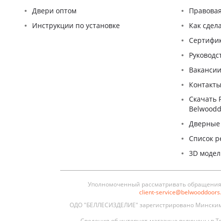
Двери оптом
Правова
Инструкции по установке
Как сдел
Сертифи
Pуководс
Ваканси
Контакт
Скачать 
Belwoodd
Дверные
Список р
3D моде
Уполномоченный рассматривать обращения п
client-service@belwooddoor
ОДО "БЕЛЛЕСИЗДЕЛИЕ" зарегистрировано Минским 
Сведения об интернет-магазине включены в То