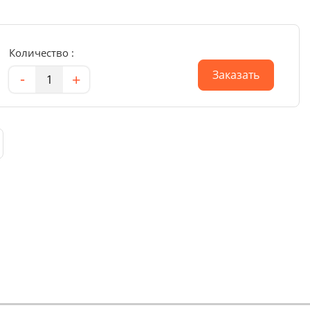
Количество :
Количество
Заказать
-
+