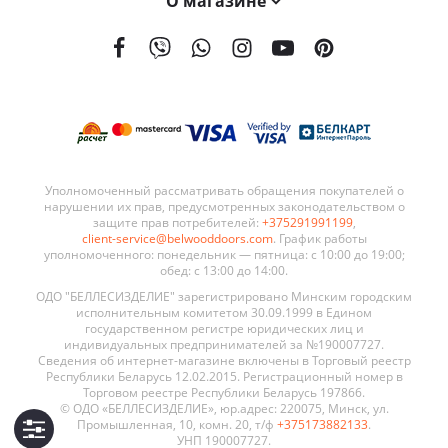
О магазине
На сегодняшний день мы поставляем наши двери в 21 страну мира. География поставок BELWOODDOORS постоянно расширяется. Качество наших дверей, а также выгодные условия сотрудничества являются ключевыми элементами в развитии нашей сети.
Уполномоченный рассматривать обращения покупателей о
нарушении их прав, предусмотренных законодательством о
защите прав потребителей:
+375291991199
,
client-service@belwooddoors.com
. График работы
уполномоченного: понедельник — пятница: с 10:00 до 19:00;
обед: с 13:00 до 14:00.
ОДО "БЕЛЛЕСИЗДЕЛИЕ" зарегистрировано Минским городским
исполнительным комитетом 30.09.1999 в Едином
государственном регистре юридических лиц и
индивидуальных предпринимателей за №190007727.
Сведения об интернет-магазине включены в Торговый реестр
Республики Беларусь 12.02.2015. Регистрационный номер в
Торговом реестре Республики Беларусь 197866.
© ОДО «БЕЛЛЕСИЗДЕЛИЕ», юр.адрес: 220075, Минск, ул.
Промышленная, 10, комн. 20, т/ф
+375173882133
.
УНП 190007727.