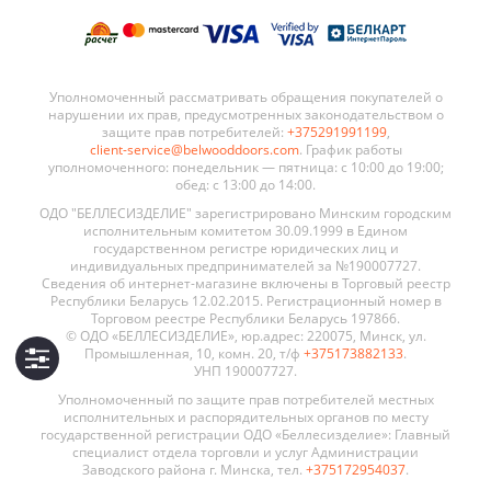
Уполномоченный рассматривать обращения покупателей о
нарушении их прав, предусмотренных законодательством о
защите прав потребителей:
+375291991199
,
client-service@belwooddoors.com
. График работы
уполномоченного: понедельник — пятница: с 10:00 до 19:00;
обед: с 13:00 до 14:00.
ОДО "БЕЛЛЕСИЗДЕЛИЕ" зарегистрировано Минским городским
исполнительным комитетом 30.09.1999 в Едином
государственном регистре юридических лиц и
индивидуальных предпринимателей за №190007727.
Сведения об интернет-магазине включены в Торговый реестр
Республики Беларусь 12.02.2015. Регистрационный номер в
Торговом реестре Республики Беларусь 197866.
© ОДО «БЕЛЛЕСИЗДЕЛИЕ», юр.адрес: 220075, Минск, ул.
Промышленная, 10, комн. 20, т/ф
+375173882133
.
УНП 190007727.
Уполномоченный по защите прав потребителей местных
исполнительных и распорядительных органов по месту
государственной регистрации ОДО «Беллесизделие»: Главный
специалист отдела торговли и услуг Администрации
Заводского района г. Минска, тел.
+375172954037
.