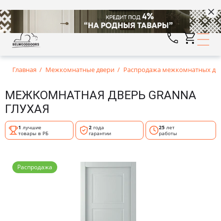
Главная
Межкомнатные двери
Распродажа межкомнатных дв
МЕЖКОМНАТНАЯ ДВЕРЬ GRANNA
ГЛУХАЯ
1
лучшие
2
года
25
лет
товары в РБ
гарантии
работы
Распродажа