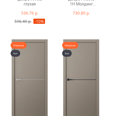
глухая
1H Молдинг
Золото глухая
536.76 р.
730.80 р.
596.40 р.
-10%
Новинка
Новинка
Хит
Хит