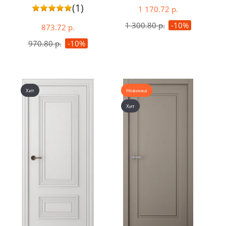
стеклом
(1)
1 170.72 р.
1 300.80 р.
-10%
873.72 р.
970.80 р.
-10%
Хит
Новинка
Хит