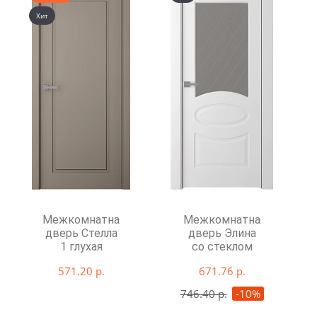
Хит
Межкомнатная
Межкомнатная
дверь Стелла
дверь Элина
1 глухая
со стеклом
571.20 р.
671.76 р.
746.40 р.
-10%