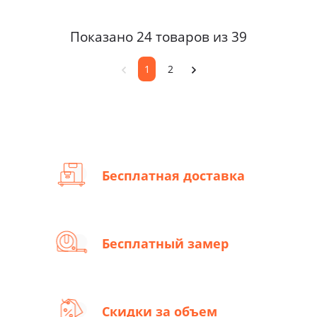
Показано 24 товаров из 39
1
2
Бесплатная доставка
Бесплатная доставка по Минску при покупке от 900 рублей
Бесплатный замер
Стоимость замера составляет 20 рублей. При установке стоимость замера вычитается при условии заказа от трех полотен.
Скидки за объем