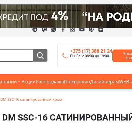
+375 (17) 388 21 24
Зак
Пн-Вс: с 08:00 до 19:00
зв
мпании
Акции
Распродажа
Портфолио
Дизайнерам
WEB-
t DM SSC-16 сатинированный хром
T DM SSC-16 САТИНИРОВАННЫ