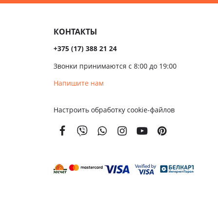
Темные
сива
КОНТАКТЫ
ые
+375 (17) 388 21 24
ые
Звонки принимаются с 8:00 до 19:00
чатые
Напишите нам
кой
Настроить обработку cookie-файлов
вым
м
енной
тойкости
золяционные