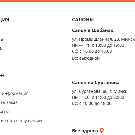
Минимализм
Из мас
ЦИЯ
САЛОНЫ
Скрыт
Салон в Шабанах:
Царгов
ть
ул. Промышленная, 23, Минск
Пн — Пт:
с 10:00 до 19:00
Филен
а
Сб: с 10.00 до 18.00
Вс: выходной
С врез
С мато
не
стекло
Салон на Сурганова
я
ул. Сурганова, 88, г. Минск
Двери
я информация
Пн — Сб:
с 11:00 до 20:00
повыш
ать заказ
Вс: с 10.00 до 18.00
влагос
каты
Шумои
тво по эксплуатации
двери
и
Все адреса