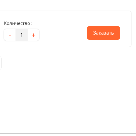
Количество :
Количество
Заказать
-
+