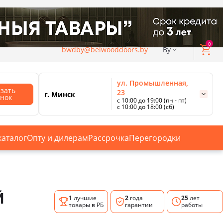
0
bwdby@belwooddoors.by
By
ул. Промышленная,
азать
23
г. Минск
онок
с 10:00 до 19:00 (пн - пт)
с 10:00 до 18:00 (сб)
ул. Сурганова, 88
с 11:00 до 20:00 (пн-сб);
г. Минск
с 10:00 до 18:00 (вс).
каталог
Опту и дилерам
Рассрочка
Перегородки
Смотреть все магазины
Й
1
лучшие
2
года
25
лет
товары в РБ
гарантии
работы