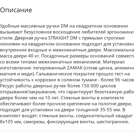
Описание
Удобные массивные ручки DM на квадратном основании
вызывают безусловное восхощение любителей эргономики
стиля. Дверная ручка STRAIGHT DM с прямыми строгими
линиями на квадратном основании подходит для установк
внутренние входные и межкомнатные двери. Максимальна
масса двери 40 кг. Посадочные размеры оснований совмес
со всеми типами межкомнатных механизмов. Материал
изготовления: легированный ZAMAK (сплав цинка, алюмин
магния и меди). Гальваническое покрытие прошло тест на
устойчивость к коррозии в соляном тумане - более 96 часов
Ресурс работы дверных ручек более 150 000 циклов
открывания/закрывания, что гарантирует безотказную рабо
двери более чем на 10 лет. Стяжные винты в комплекте
обеспечивают более прочное крепление на полотне двери,
подходят для установки на двери толщиной 35-55 мм. В
комплект входят: стяжные винты, соединительный квадрат
8x105 мм, саморезы, фиксирующие винты, шестигранник.