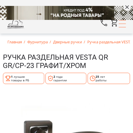
Главная
Фурнитура
Дверные ручки
Ручка раздельная VESTA
РУЧКА РАЗДЕЛЬНАЯ VESTA QR
GR/CP-23 ГРАФИТ/ХРОМ
1
лучшие
2
года
25
лет
товары в РБ
гарантии
работы