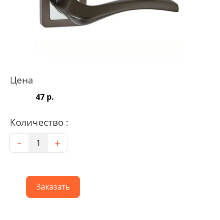
Цена
47 р.
Количество :
Количество
-
+
Заказать