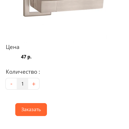
Цена
47 р.
Количество :
Количество
-
+
Заказать