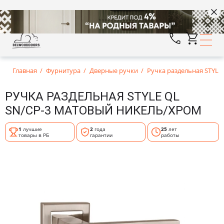
Главная
Фурнитура
Дверные ручки
Ручка раздельная STYLE
РУЧКА РАЗДЕЛЬНАЯ STYLE QL
SN/CP-3 МАТОВЫЙ НИКЕЛЬ/ХРОМ
1
лучшие
2
года
25
лет
товары в РБ
гарантии
работы