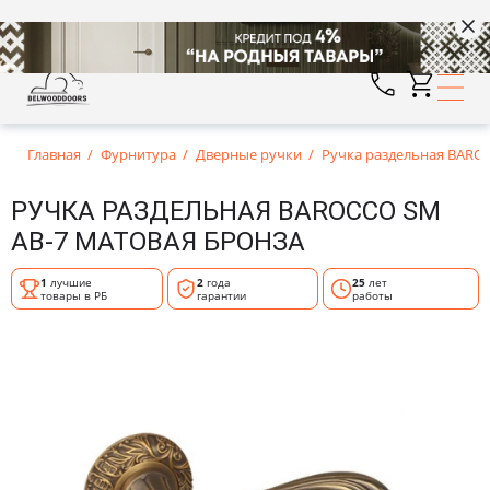
Главная
Фурнитура
Дверные ручки
Ручка раздельная BARO
РУЧКА РАЗДЕЛЬНАЯ BAROCCO SM
AB-7 МАТОВАЯ БРОНЗА
1
лучшие
2
года
25
лет
товары в РБ
гарантии
работы