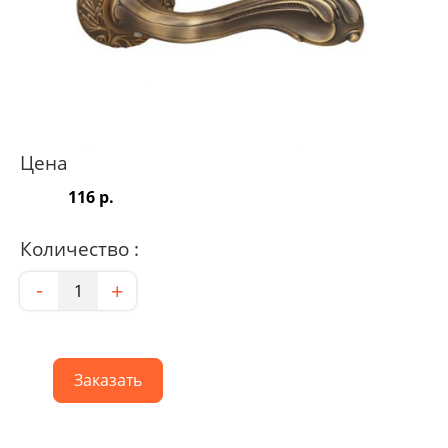
Цена
116 р.
Количество :
Количество
-
+
Заказать