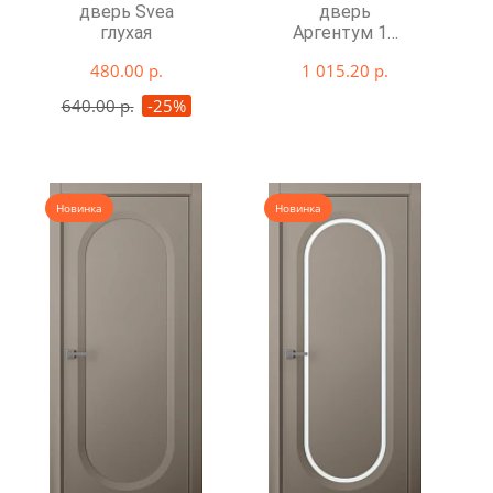
дверь Svea
дверь
глухая
Аргентум 1B
со стеклом
480.00 р.
1 015.20 р.
640.00 р.
-25%
Новинка
Новинка