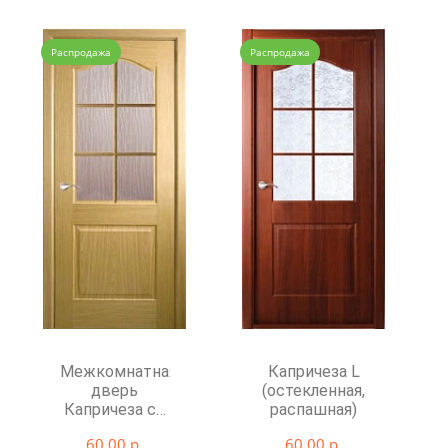
Распродажа
Распродажа
Межкомнатная
Капричеза L
дверь
(остекленная,
Капричеза со
распашная)
стеклом
60.00 р.
60.00 р.