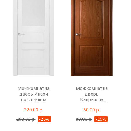
Межкомнатная
Межкомнатная
дверь Инари
дверь
со стеклом
Капричеза
глухая
220.00 р.
60.00 р.
293.33 р.
-25%
80.00 р.
-25%