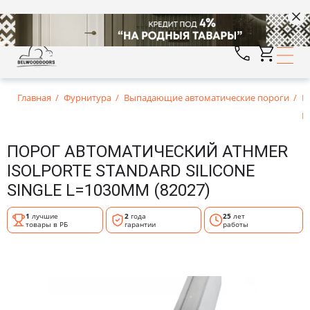
Главная
Фурнитура
Выпадающие автоматические пороги
П
L
ПОРОГ АВТОМАТИЧЕСКИЙ ATHMER
ISOLPORTE STANDARD SILICONE
SINGLE L=1030ММ (82027)
1
лучшие
2
года
25
лет
товары в РБ
гарантии
работы