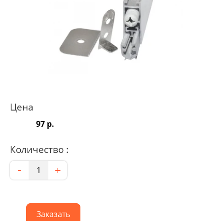
Цена
97 р.
Количество :
Количество
-
+
Заказать