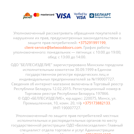
Уполномоченный рассматривать обращения покупателей о
нарушении их прав, предусмотренных законодательством о
защите прав потребителей:
+375291991199
,
client-service@belwooddoors.com
. График работы
уполномоченного: понедельник — пятница: с 10:00 до 19:00;
обед: с 13:00 до 14:00.
ОДО "БЕЛЛЕСИЗДЕЛИЕ" зарегистрировано Минским городским
исполнительным комитетом 30.09.1999 в Едином
государственном регистре юридических лиц и
индивидуальных предпринимателей за №190007727.
Сведения об интернет-магазине включены в Торговый реестр
Республики Беларусь 12.02.2015. Регистрационный номер в
Торговом реестре Республики Беларусь 197866.
© ОДО «БЕЛЛЕСИЗДЕЛИЕ», юр.адрес: 220075, Минск, ул.
Промышленная, 10, комн. 20, т/ф
+375173882133
.
УНП 190007727.
Уполномоченный по защите прав потребителей местных
исполнительных и распорядительных органов по месту
государственной регистрации ОДО «Беллесизделие»: Главный
специалист отдела торговли и услуг Администрации