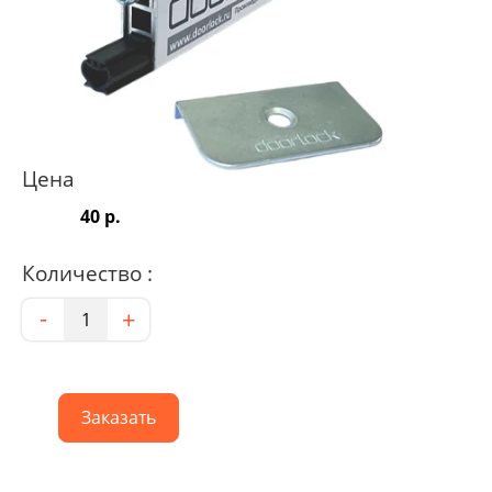
Цена
40 р.
Количество :
Количество
-
+
Заказать