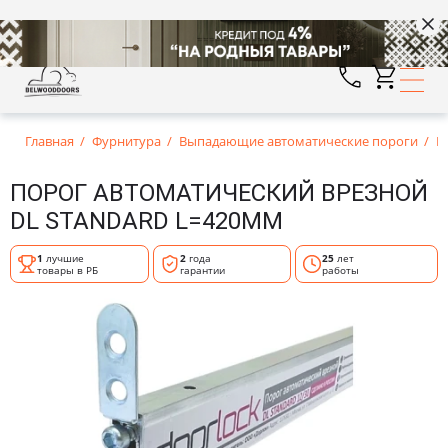
Главная
Фурнитура
Выпадающие автоматические пороги
П
ПОРОГ АВТОМАТИЧЕСКИЙ ВРЕЗНОЙ
DL STANDARD L=420ММ
1
лучшие
2
года
25
лет
товары в РБ
гарантии
работы