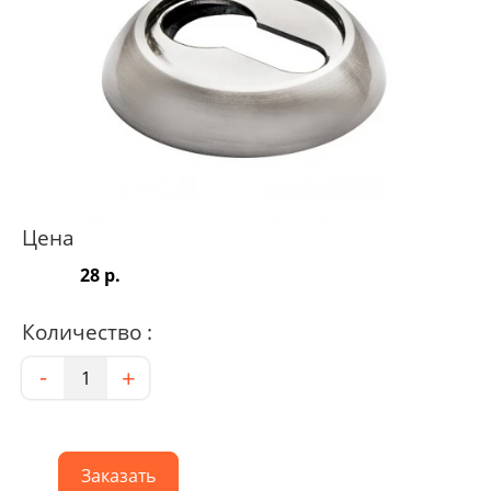
Цена
28 р.
Количество :
Количество
-
+
Заказать