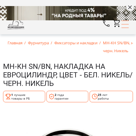
Главная
Фурнитура
Фиксаторы и накладки
MH-KH SN/BN, нак
черн. Никель
MH-KH SN/BN, НАКЛАДКА НА
ЕВРОЦИЛИНДР, ЦВЕТ - БЕЛ. НИКЕЛЬ/
ЧЕРН. НИКЕЛЬ
1
лучшие
2
года
25
лет
товары в РБ
гарантии
работы