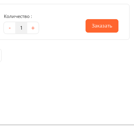
Количество :
Количество
Заказать
-
+