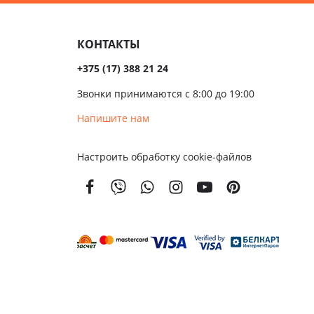
Темные
сива
КОНТАКТЫ
ые
+375 (17) 388 21 24
ые
Звонки принимаются с 8:00 до 19:00
чатые
Напишите нам
кой
Настроить обработку cookie-файлов
вым
м
енной
тойкости
золяционные