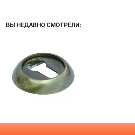
Межкомнатные
Межкомнатные двери
ВЫ НЕДАВНО СМОТРЕЛИ:
По покрытию
Входные двери
Эмаль
Фурнитура
Шпон
Декор
Деревянные
Зеркало
Специальные двери
Стекло