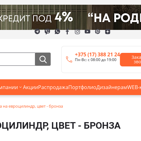
+375 (17) 388 21 24
Зак
Пн-Вс: с 08:00 до 19:00
зв
мпании
Акции
Распродажа
Портфолио
Дизайнерам
WEB-
а на евроцилиндр, цвет - бронза
ОЦИЛИНДР, ЦВЕТ - БРОНЗА