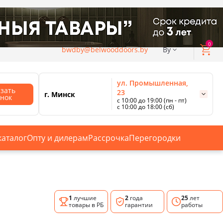
0
bwdby@belwooddoors.by
By
ул. Промышленная,
азать
23
г. Минск
онок
с 10:00 до 19:00 (пн - пт)
с 10:00 до 18:00 (сб)
ул. Сурганова, 88
с 11:00 до 20:00 (пн-сб);
г. Минск
с 10:00 до 18:00 (вс).
каталог
Опту и дилерам
Рассрочка
Перегородки
Смотреть все магазины
1
лучшие
2
года
25
лет
товары в РБ
гарантии
работы