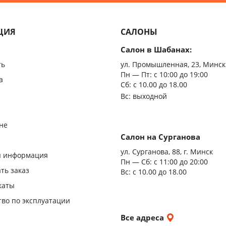
Минимализм
Из мас
ЦИЯ
САЛОНЫ
Скрыт
Салон в Шабанах:
Царгов
ть
ул. Промышленная, 23, Минск
Пн — Пт:
с 10:00 до 19:00
Филен
а
Сб: с 10.00 до 18.00
Вс: выходной
С врез
С мато
не
стекло
Салон на Сурганова
я
ул. Сурганова, 88, г. Минск
Двери
я информация
Пн — Сб:
с 11:00 до 20:00
повыш
ать заказ
Вс: с 10.00 до 18.00
влагос
каты
Шумои
тво по эксплуатации
двери
и
Все адреса