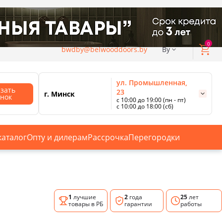
0
bwdby@belwooddoors.by
By
ул. Промышленная,
азать
23
г. Минск
онок
с 10:00 до 19:00 (пн - пт)
с 10:00 до 18:00 (сб)
ул. Сурганова, 88
с 11:00 до 20:00 (пн-сб);
г. Минск
с 10:00 до 18:00 (вс).
каталог
Опту и дилерам
Рассрочка
Перегородки
Смотреть все магазины
1
лучшие
2
года
25
лет
товары в РБ
гарантии
работы