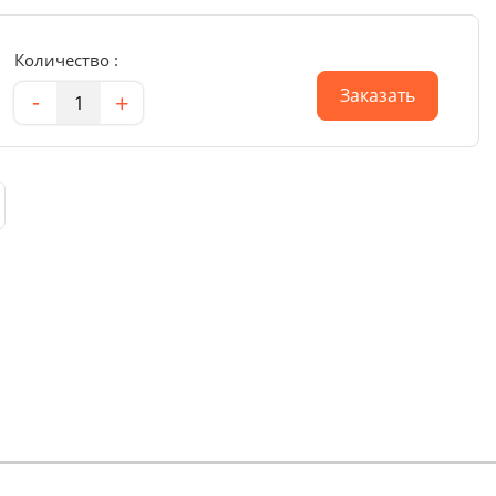
Количество :
Количество
Заказать
-
+