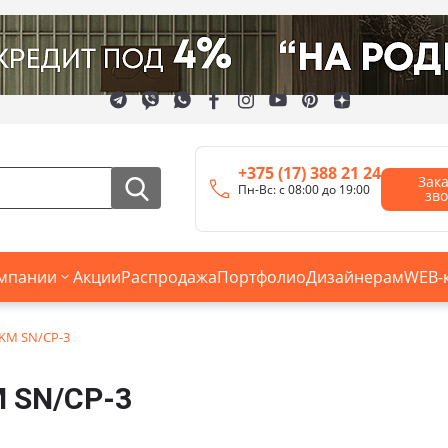
+375 (17) 388 21 24
Зак
Пн-Вс: с 08:00 до 19:00
зв
мпании
Акции
Распродажа
Портфолио
Дизайнерам
WEB-
KM SN/CP-3
 SN/CP-3