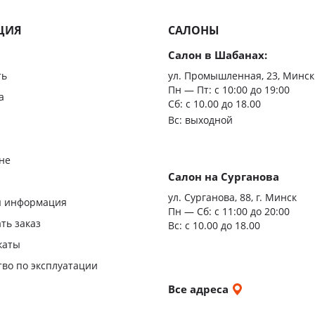
Из мас
ЦИЯ
САЛОНЫ
Скрыт
Салон в Шабанах:
Царгов
ть
ул. Промышленная, 23, Минск
Пн — Пт:
с 10:00 до 19:00
Филен
а
Сб: с 10.00 до 18.00
Вс: выходной
С врез
С мато
не
стекло
Салон на Сурганова
я
ул. Сурганова, 88, г. Минск
Двери
я информация
Пн — Сб:
с 11:00 до 20:00
повыш
ать заказ
Вс: с 10.00 до 18.00
влагос
каты
Шумои
тво по эксплуатации
двери
и
Все адреса
ы