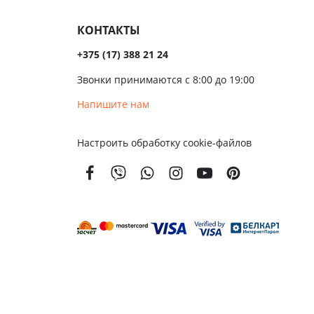
сива
КОНТАКТЫ
ые
+375 (17) 388 21 24
ые
Звонки принимаются с 8:00 до 19:00
чатые
Напишите нам
кой
Настроить обработку cookie-файлов
вым
м
енной
тойкости
золяционные