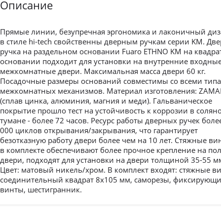
Описание
Прямые линии, безупречная эргономика и лаконичный ди
в стиле hi-tech свойственны дверным ручкам серии KM. Дв
ручка на раздельном основании Fuaro ETHNO KM на квадр
основании подходит для установки на внутренние входные
межкомнатные двери. Максимальная масса двери 60 кг.
Посадочные размеры оснований совместимы со всеми тип
межкомнатных механизмов. Материал изготовления: ZAMA
(сплав цинка, алюминия, магния и меди). Гальваническое
покрытие прошло тест на устойчивость к коррозии в солян
тумане - более 72 часов. Ресурс работы дверных ручек боле
000 циклов открывания/закрывания, что гарантирует
безотказную работу двери более чем на 10 лет. Стяжные ви
в комплекте обеспечивают более прочное крепление на по
двери, подходят для установки на двери толщиной 35-55 м
Цвет: матовый никель/хром. В комплект входят: стяжные в
соединительный квадрат 8x105 мм, саморезы, фиксирующ
винты, шестигранник.