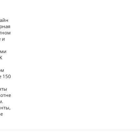
зайн
ерная
атном
 и
ами
K
ом
е 150
нты
лотне
м.
инты,
ие