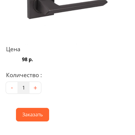
Цена
98 р.
Количество :
Количество
-
+
Заказать